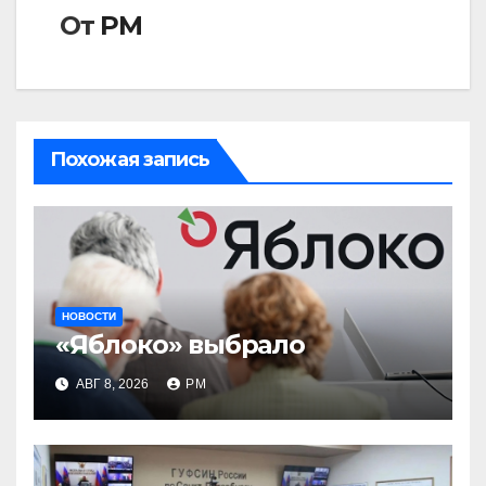
От
РМ
Похожая запись
НОВОСТИ
«Яблоко» выбрало
АВГ 8, 2026
РМ