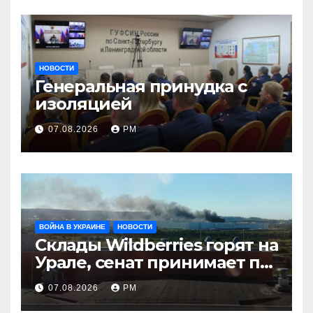
НОВОСТИ
Генеральная принудка с
изоляцией
07.08.2026
РМ
ВОЙНА В УКРАИНЕ
НОВОСТИ
Склады Wildberries горят на
Урале, сенат принимает по
Грэму закон
07.08.2026
РМ