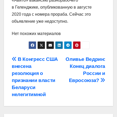
«Авито» вакансию разнорабочего
в Геленджике, опубликованную в августе
2020 года с номера прораба. Сейчас это
объявление уже недоступно.
Нет похожих материалов
Навигация
В Конгресс США
Оливье Ведрин:
внесена
Конец диалога
по
резолюция о
России и
записям
признании власти
Евросоюза?
Беларуси
нелегитимной