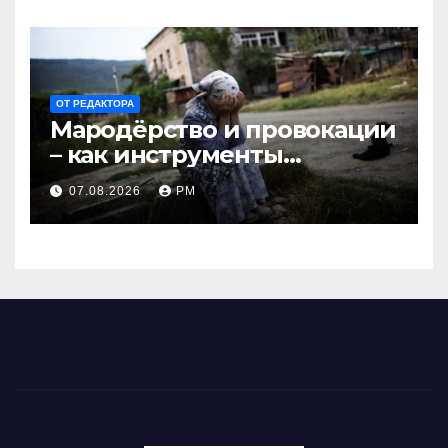
ОТ РЕДАКТОРА
Мародёрство и провокации
– как инструменты
современной политики
07.08.2026
РМ
России