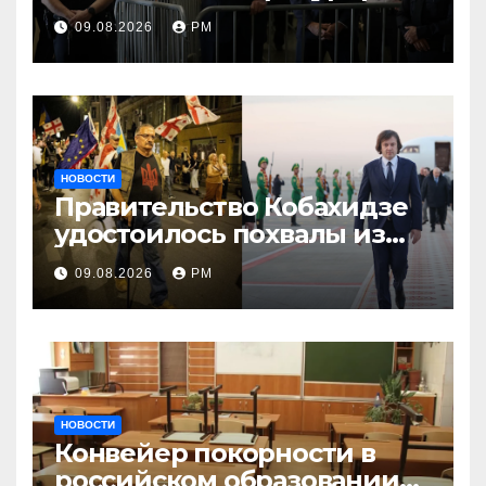
09.08.2026
РМ
НОВОСТИ
Правительство Кобахидзе
удостоилось похвалы из
Москвы
09.08.2026
РМ
НОВОСТИ
Конвейер покорности в
российском образовании