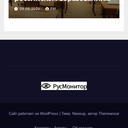
наталкивается на
09.08.2026
РМ
сопротивление
Сайт работает на WordPress
|
Тема: Newsup, автор
Themeansar
Контакты
Авторы
Об издании