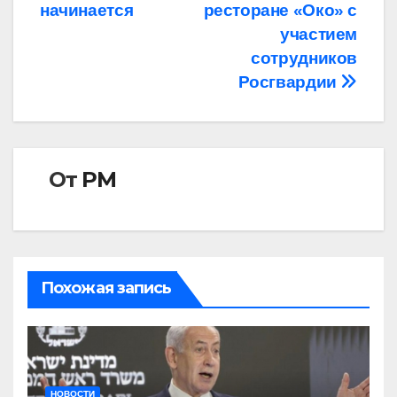
по
начинается
ресторане «Око» с
записям
участием
сотрудников
Росгвардии
От
РМ
Похожая запись
НОВОСТИ