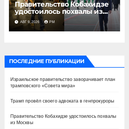
Правительство Кобахидзе
удостоилось похвалы из
Москвы
АВГ 9, 2026
РМ
ПОСЛЕДНИЕ ПУБЛИКАЦИИ
Израильское правительство заворачивает план
трамповского «Совета мира»
Трамп провёл своего адвоката в генпрокуроры
Правительство Кобахидзе удостоилось похвалы
из Москвы