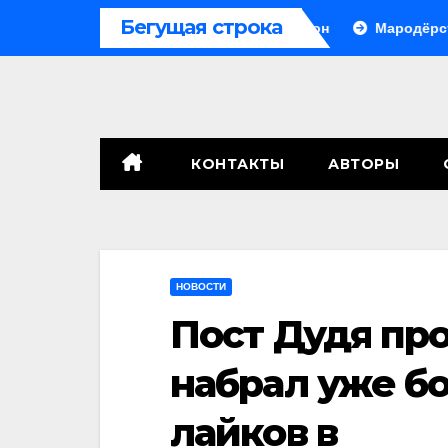
Перейти
Бегущая строка
а Урале, сенат принимает по Грэму закон
Мародёрство и 
к
содержимому
КОНТАКТЫ
АВТОРЫ
НОВОСТИ
Пост Дудя пр
набрал уже б
лайков в