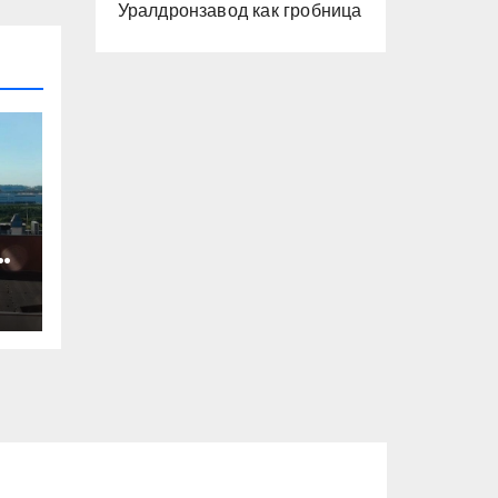
Уралдронзавод как гробница
ят