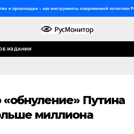
провокации – как инструменты современной политики России
ОБ ИЗДАНИИ
о «обнуление» Путина
ольше миллиона