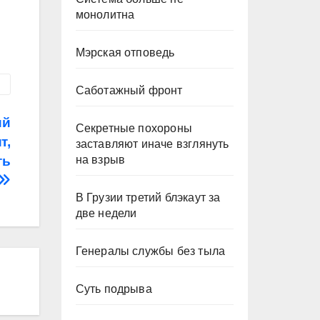
монолитна
Мэрская отповедь
Саботажный фронт
ий
Секретные похороны
т,
заставляют иначе взглянуть
на взрыв
ть
В Грузии третий блэкаут за
две недели
Генералы службы без тыла
Суть подрыва