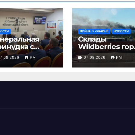
ВОСТИ
ВОЙНА В УКРАИНЕ
НОВОСТИ
енеральная
Склады
ринудка с
Wildberries гор
золяцией
на Урале, сенат
7.08.2026
РМ
07.08.2026
РМ
принимает по
Грэму закон