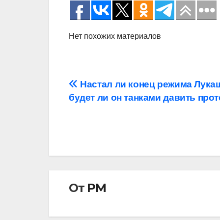
Нет похожих материалов
Навигация
Настал ли конец режима Лукаш
будет ли он танками давить прот
по
записям
От
РМ