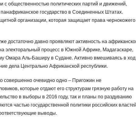
 с общественностью политических партий и движений,
е панафриканское государство в Соединенных Штатах.
щитной организации, которая защищает права чернокожего
уже достаточно давно проявляют активность на африканск
ь на электоральный процесс в Южной Африке, Мадагаскаре,
у Омара Аль-Баширу в Судане. Активно вмешиваясь в ход
ние дела Центрально Африканской республики.
что совершенно очевидно одно – Пригожин не
овиков, которые отдают его структурам грязную работу на
ательство в выборы в 2016 году, так и планы по раздуванию
ются частью государственной политики российских властей
соответствующие выводы.