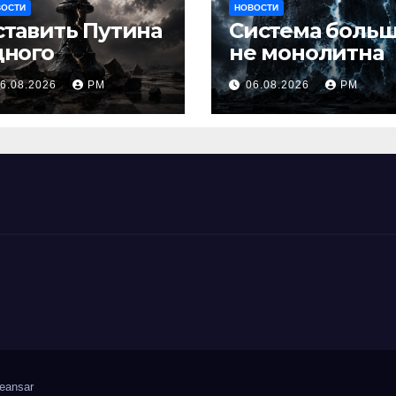
ВОСТИ
НОВОСТИ
ставить Путина
Система боль
дного
не монолитна
6.08.2026
РМ
06.08.2026
РМ
eansar