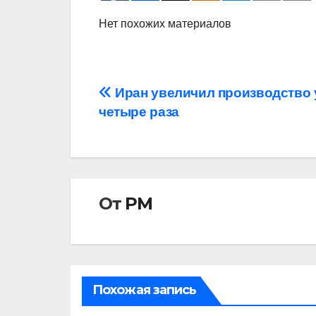
Нет похожих материалов
Навигация
Иран увеличил производство 
четыре раза
по
записям
От
РМ
Похожая запись