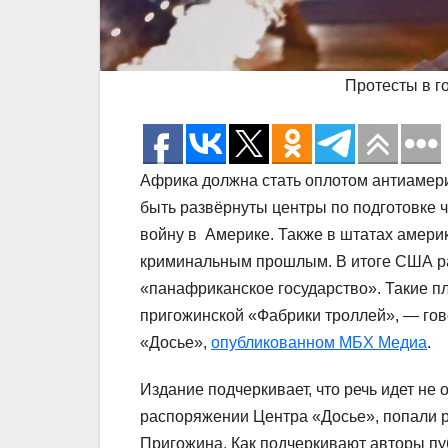
Протесты в г
Африка должна стать оплотом антиамери
быть развёрнуты центры по подготовке 
войну в Америке. Также в штатах амери
криминальным прошлым. В итоге США ра
«панафриканское государство». Такие п
пригожинской «Фабрики троллей», — го
«Досье»,
опубликованном МБХ Медиа
.
Издание подчеркивает, что речь идет не 
распоряжении Центра «Досье», попали 
Пригожина. Как подчеркивают авторы пу