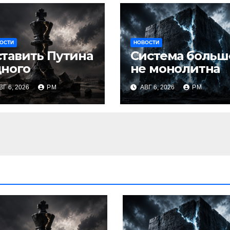
ОСТИ
НОВОСТИ
тавить Путина
Система больш
дного
не монолитна
ВГ 6, 2026
РМ
АВГ 6, 2026
РМ