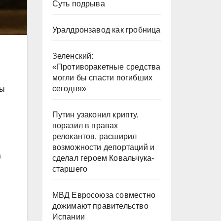
Суть подрыва
Уралдронзавод как гробница
Зеленский:
«Противоракетные средства
могли бы спасти погибших
сегодня»
ны
Путин узаконил крипту,
поразил в правах
релокантов, расширил
возможности депортаций и
а
сделал героем Ковальчука-
старшего
МВД Евросоюза совместно
я
дожимают правительство
Испании