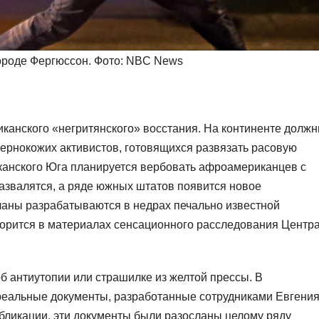
ороде Фергюссон. Фото: NBC News
канского «негритянского» восстания. На континенте долж
чернокожих активистов, готовящихся развязать расовую
канского Юга планируется вербовать афроамериканцев с
звалятся, а ряде южных штатов появится новое
ланы разрабатываются в недрах печально известной
ворится в материалах сенсационного расследования Центр
об антиутопии или страшилке из желтой прессы. В
реальные документы, разработанные сотрудниками Евгени
бликации, эти документы были разосланы целому ряду