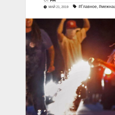
От
РМ
#Главное
,
#межна
МАЙ 21, 2019