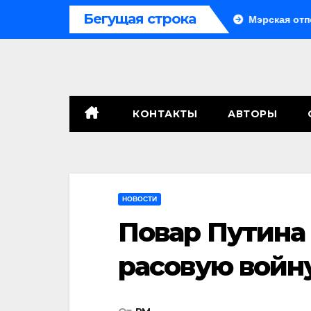
Перейти
Бегущая строка
Система больше не монолитна
Мэрская отповедь
к
содержимому
КОНТАКТЫ
АВТОРЫ
НОВОСТИ
Повар Путина 
расовую войн