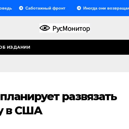
Саботажный фронт
Иногда они возвращаются… И
ОБ ИЗДАНИИ
планирует развязать
у в США