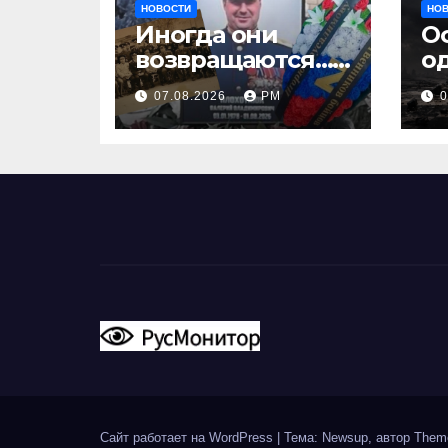
НОВОСТИ
НО
Иногда они
О
возвращаются…
о
Или не
07.08.2026
РМ
0
возвращаются
Сайт работает на WordPress
|
Тема: Newsup, автор
Them