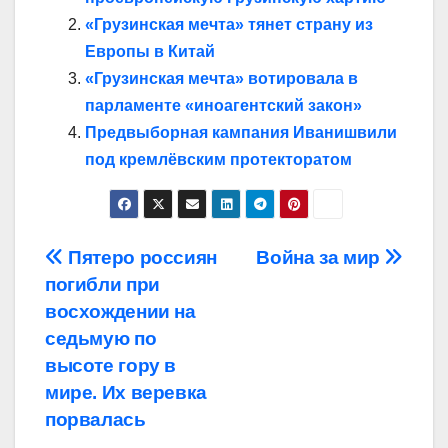
«Грузинская мечта» тянет страну из
Европы в Китай
«Грузинская мечта» вотировала в
парламенте «иноагентский закон»
Предвыборная кампания Иванишвили
под кремлёвским протекторатом
Навигация
Пятеро россиян
Война за мир
погибли при
по
восхождении на
записям
седьмую по
высоте гору в
мире. Их веревка
порвалась