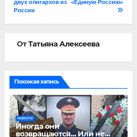
записям
двух олигархов из
«Единую Россию»
России
От
Татьяна Алексеева
Похожая запись
НОВОСТИ
Иногда они
возвращаются… Или не