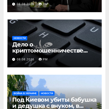
08.08.2026
РМ
НОВОСТИ
Дело о
криптомошенничестве
оборачивают в содействие
08.08.2026
РМ
терроризму
ВОЙНА В УКРАИНЕ
НОВОСТИ
Под Киевом убиты бабушка
и дедушка с внуком, в