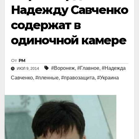
Надежду Савченко
содержат в
одиночной камере
От
РМ
#Воронеж
,
#Главное
,
#Надежда
ИЮЛ 9, 2014
Савченко
,
#пленные
,
#правозащита
,
#Украинa