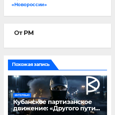
«Новороссии»
От
РМ
Похожая запись
ИНТЕРВЬЮ
Кубанское партизанское
движение: «Другого пути
нет»