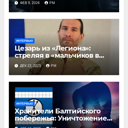
ФЕВ 9, 2026
РМ
ИНТЕРВЬЮ
Цезарь из «Легиона»:
стреляя в «мальчиков в
трусиках», мы установим
ДЕК 22, 2025
РМ
демократию в России
ИНТЕРВЬЮ
Хранители Балтийского
побережья: Уничтожение
диктатуры и защита