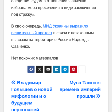
следствия судом в отношении Савченко
избрана мера пресечения в виде заключения
под стражу».
В свою очередь,
МИД Украины выразило
решительный протест
в связи с незаконным
вывозом на территорию России Надежды
Савченко.
Нет похожих материалов
Навигация
Владимир
Муса Таипов:
Голышев о новой
времена империй
по
мифологии и о
прошли
записям
будущем
персонажей