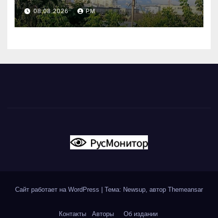
Поволжье и на Кубани
08.08.2026
РМ
вновь горят НПЗ
Сайт работает на WordPress
|
Тема: Newsup, автор
Themeansar
Контакты
Авторы
Об издании