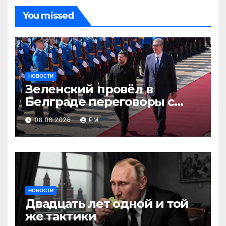
You missed
НОВОСТИ
Зеленский провёл в
Белграде переговоры с
Вучичем
08.08.2026
РМ
НОВОСТИ
Двадцать лет одной и той
же тактики