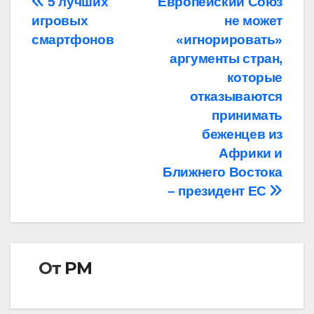
Навигация
5 лучших
Европейский Союз
игровых
не может
по
смартфонов
«игнорировать»
записям
аргументы стран,
которые
отказываются
принимать
беженцев из
Африки и
Ближнего Востока
– президент ЕС
От
РМ