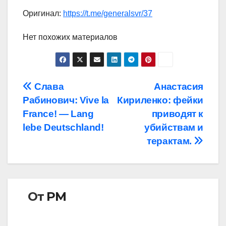
Оригинал:
https://t.me/generalsvr/37
Нет похожих материалов
Навигация
Слава
Анастасия
Рабинович: Vive la
Кириленко: фейки
по
France! — Lang
приводят к
записям
lebe Deutschland!
убийствам и
терактам.
От
РМ