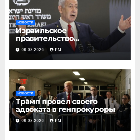
НОВОСТИ
Израильское
правительство
заворачивает план
09.08.2026
РМ
трамповского «Совета
мира»
НОВОСТИ
Трамп провёл своего
адвоката в генпрокуроры
09.08.2026
РМ