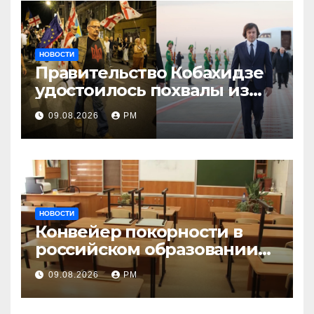
НОВОСТИ
Правительство Кобахидзе
удостоилось похвалы из
Москвы
09.08.2026
РМ
НОВОСТИ
Конвейер покорности в
российском образовании
наталкивается на
09.08.2026
РМ
сопротивление