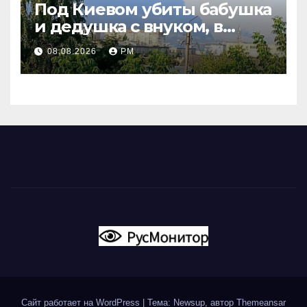
Под Киевом убиты бабушка
и дедушка с внуком, в
Поволжье и на Кубани
08.08.2026
РМ
вновь горят НПЗ
Сайт работает на WordPress
|
Тема: Newsup, автор
Themeansar