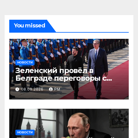
You missed
НОВОСТИ
Зеленский провёл в
Белграде переговоры с
Вучичем
08.08.2026
РМ
НОВОСТИ