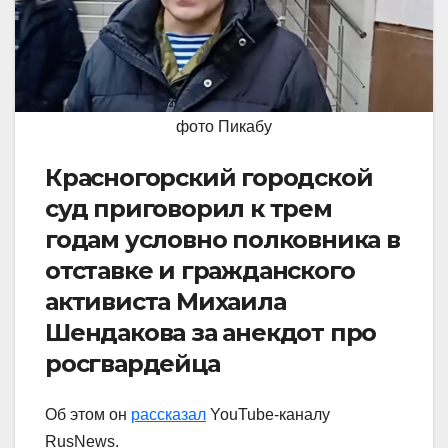
фото Пикабу
Красногорский городской
суд приговорил к трем
годам условно полковника в
отставке и гражданского
активиста Михаила
Шендакова за анекдот про
росгвардейца
Об этом он
рассказал
YouTube-каналу
RusNews.