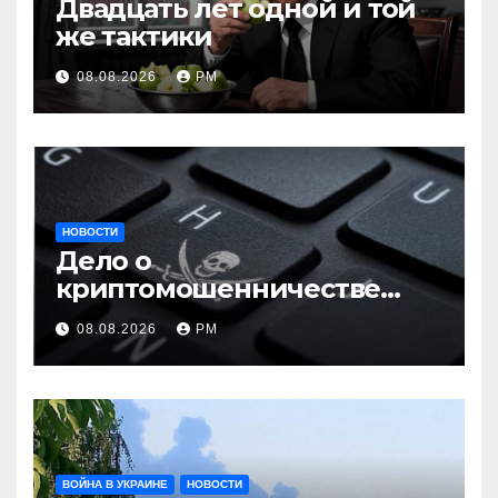
Двадцать лет одной и той
же тактики
08.08.2026
РМ
НОВОСТИ
Дело о
криптомошенничестве
оборачивают в содействие
08.08.2026
РМ
терроризму
ВОЙНА В УКРАИНЕ
НОВОСТИ