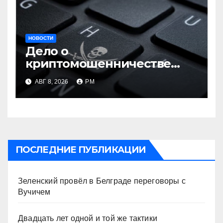
НОВОСТИ
Дело о
криптомошенничестве
оборачивают в содействие
АВГ 8, 2026
РМ
терроризму
ПОСЛЕДНИЕ ПУБЛИКАЦИИ
Зеленский провёл в Белграде переговоры с
Вучичем
Двадцать лет одной и той же тактики