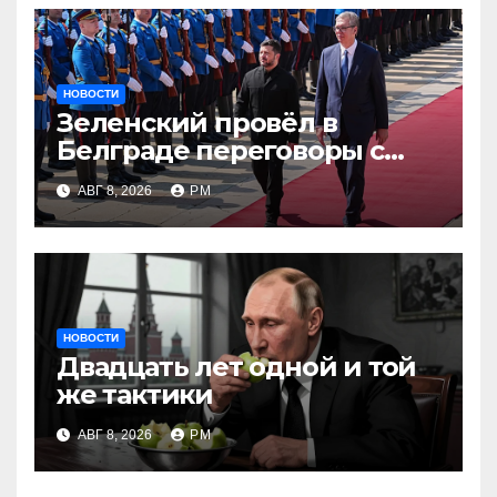
НОВОСТИ
Зеленский провёл в
Белграде переговоры с
Вучичем
АВГ 8, 2026
РМ
НОВОСТИ
Двадцать лет одной и той
же тактики
АВГ 8, 2026
РМ