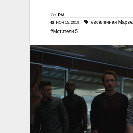
От
РМ
#вселенная Марве
НОЯ 15, 2019
#Мстители 5