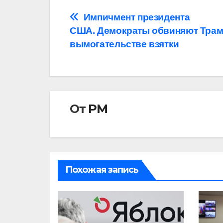
Навигация
Импичмент президента
США. Демократы обвиняют Трам
по
вымогательстве взятки
записям
От
РМ
Похожая запись