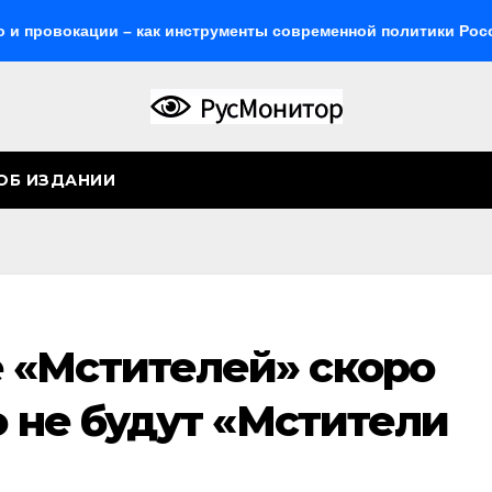
ации – как инструменты современной политики России
ОБ ИЗДАНИИ
 «Мстителей» скоро
о не будут «Мстители