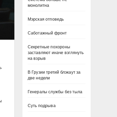
монолитна
Мэрская отповедь
Саботажный фронт
Секретные похороны
заставляют иначе взглянуть
на взрыв
ь
В Грузии третий блэкаут за
две недели
Генералы службы без тыла
ы
Суть подрыва