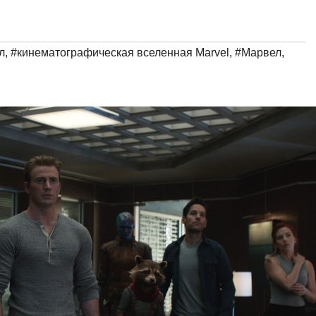
л
,
#кинематографическая вселенная Marvel
,
#Марвел
,