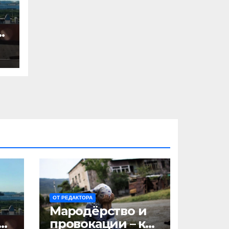
ят
ОТ РЕДАКТОРА
Мародёрство и
ят
провокации – как