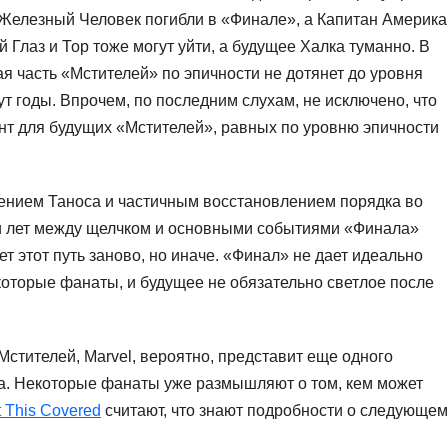
 Железный Человек погибли в «Финале», а Капитан Америка
 Глаз и Тор тоже могут уйти, а будущее Халка туманно. В
я часть «Мстителей» по эпичности не дотянет до уровня
ут годы. Впрочем, по последним слухам, не исключено, что
нт для будущих «Мстителей», равных по уровню эпичности
ением Таноса и частичным восстановлением порядка во
ти лет между щелчком и основными событиями «Финала»
т этот путь заново, но иначе. «Финал» не дает идеально
которые фанаты, и будущее не обязательно светлое после
Мстителей, Marvel, вероятно, представит еще одного
са. Некоторые фанаты уже размышляют о том, кем может
 This Covered
считают, что знают подробности о следующем