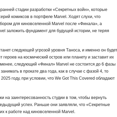
на ранней стадии разработки «Секретных войн», которые
ерий комиксов в портфеле Marvel. Ходят слухи, что
ором для киновселенной Marvel после «Финала», а
rvel заложить фундамент для будущей истории, не теряя
станет следующей угрозой уровня Таноса, и именно он буде
 героев на космический остров или планету и заставит их
 менее, следующий «Финал» Marvel не состоится до 6 фазы
анимать в прокате два года, как в случае с фазой 4, то
2025 году, при условии, что We Got This Covered обладают
еки на заинтересованность студии в том, чтобы вернуть
редыдущий успех. Раньше они заявляли, что «Секретные
 их к работе над киновселенной Marvel.