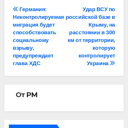
Навигация
Германия:
Удар ВСУ по
Неконтролируемая
российской базе в
по
миграция будет
Крыму, на
записям
способствовать
расстоянии в 300
социальному
км от территории,
взрыву,
которую
предупреждает
контролирует
глава ХДС
Украина
От
РМ