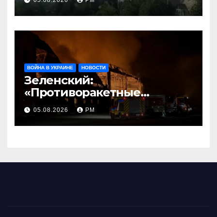
ВОЙНА В УКРАИНЕ
НОВОСТИ
Зеленский:
«Противоракетные
средства могли бы спасти
05.08.2026
РМ
погибших сегодня»