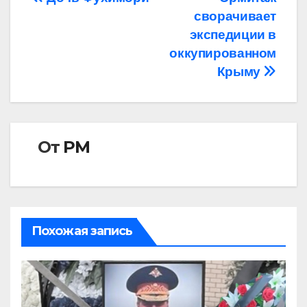
Навигация
сворачивает
по
экспедиции в
записям
оккупированном
Крыму
От
РМ
Похожая запись