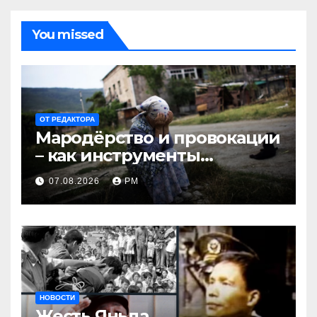
You missed
ОТ РЕДАКТОРА
Мародёрство и провокации
– как инструменты
современной политики
07.08.2026
РМ
России
НОВОСТИ
Жесть Яньда