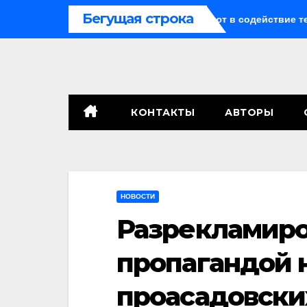
Перейти
Бегущая строка
криптомошенничестве оборачивают в содействие терроризму
к
содержимому
КОНТАКТЫ
АВТОРЫ
НОВОСТИ
Разрекламиро
пропагандой 
проасадовски