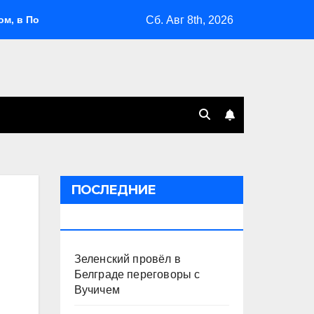
Сб. Авг 8th, 2026
лжье и на Кубани вновь горят НПЗ
«Яблоко» выбрало
ПОСЛЕДНИЕ
ПУБЛИКАЦИИ
Зеленский провёл в
Белграде переговоры с
Вучичем