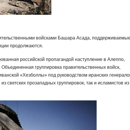
ительственными войсками Башара Асада, поддерживаемы
иции продолжаются.
ванная российской пропагандой наступление в Алеппо,
 Объединенная группировка правительственных войск,
иванской «Хезболлы» под руководством иранских генерало
 из светских прозападных группировок, так и исламистов из