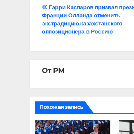
Навигация
Гарри Каспаров призвал през
Франции Олланда отменить
по
экстрадицию казахстанского
записям
оппозиционера в Россию
От
РМ
Похожая запись