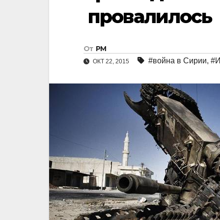
провалилось
От
РМ
#война в Сирии
,
#
ОКТ 22, 2015