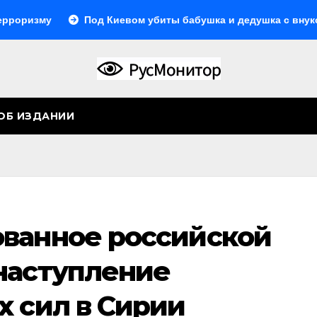
Под Киевом убиты бабушка и дедушка с внуком, в Пово
ОБ ИЗДАНИИ
ванное российской
наступление
х сил в Сирии