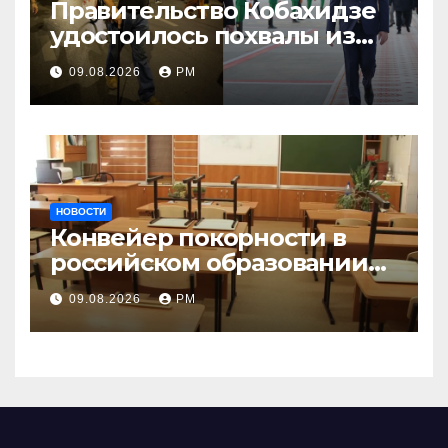
Правительство Кобахидзе
удостоилось похвалы из
Москвы
09.08.2026
РМ
НОВОСТИ
Конвейер покорности в
российском образовании
наталкивается на
09.08.2026
РМ
сопротивление