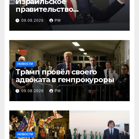
Израильское
правительство
заворачивает план
09.08.2026
РМ
трамповского «Совета
мира»
НОВОСТИ
Трамп провёл своего
адвоката в генпрокуроры
09.08.2026
РМ
НОВОСТИ