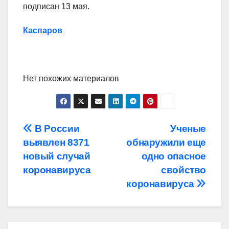
подписан 13 мая.
Каспаров
Нет похожих материалов
Навигация
В России
Ученые
выявлен 8371
обнаружили еще
по
новый случай
одно опасное
записям
коронавируса
свойство
коронавируса