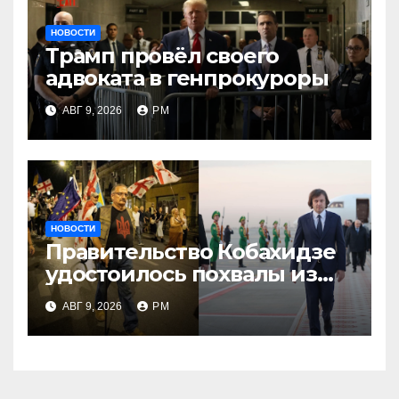
НОВОСТИ
Трамп провёл своего
адвоката в генпрокуроры
АВГ 9, 2026
РМ
НОВОСТИ
Правительство Кобахидзе
удостоилось похвалы из
Москвы
АВГ 9, 2026
РМ