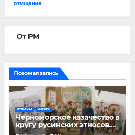
отмщение
по
записям
От
РМ
Похожая запись
КУЛЬТУРА
МНЕНИЕ
Черноморское казачество в
кругу русинских этносов.
Часть первая: А галичанин