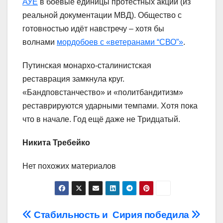
АУЕ
в боевые единицы протестных акций (из
реальной документации МВД). Общество с
готовностью идёт навстречу – хотя бы
волнами
мордобоев с «ветеранами “СВО”»
.
Путинская монархо-сталинистская
реставрация замкнула круг.
«Бандповстанчество» и «политбандитизм»
реставрируются ударными темпами. Хотя пока
что в начале. Год ещё даже не Тридцатый.
Никита Требейко
Нет похожих материалов
Навигация
Стабильность и
Сирия победила