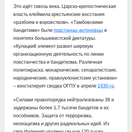
Это идёт сквозь века. Царско-крепостническая
власть клеймила крестьянские восстания
«разбоем и воровством». «Тамбовскими
бандитами» были
повстанцы-антоновцы
в
понятиях большевистской диктатуры.
«Кулацкий элемент развил широкую
организационную деятельность по линии
повстанчества и бандитизма. Различная
политокраска: монархические, сепаратистские,
народнические, правоуклонистские установки»
– констатирует сводка ОГПУ в апреле
1930-го
.
«Силами правопорядка нейтрализованы 38 и
задержаны более 1,7 тысячи бандитов и их
пособников. Защита от терроризма,
неонацизма и других радикальных идей. Из
сети Интернет удалено свыше 120 тысяч