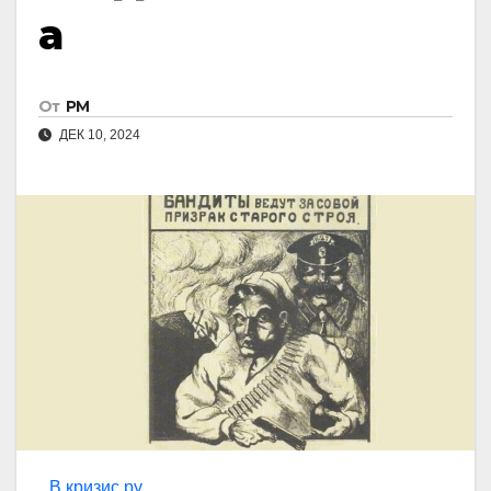
а
От
РМ
ДЕК 10, 2024
В кризис.ру