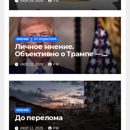
ИЮЛ 26, 2026
РМ
казак?
МНЕНИЕ
ОТ РЕДАКТОРА
Личное мнение.
Объективно о Трампе —
проблемы реалиста
ИЮЛ 22, 2026
РМ
МНЕНИЕ
До перелома
ИЮЛ 12, 2026
РМ