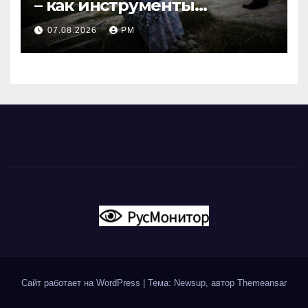
– как инструменты
современной политики
07.08.2026
РМ
России
Сайт работает на WordPress
|
Тема: Newsup, автор
Themeansar