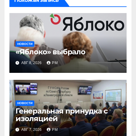
Похожая запись
НОВОСТИ
«Яблоко» выбрало
АВГ 8, 2026
РМ
НОВОСТИ
Генеральная принудка с
изоляцией
АВГ 7, 2026
РМ