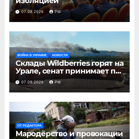
изоляцией
07.08.2026
РМ
ВОЙНА В УКРАИНЕ
НОВОСТИ
Склады Wildberries горят на
Урале, сенат принимает по
Грэму закон
07.08.2026
РМ
ОТ РЕДАКТОРА
Мародёрство и провокации