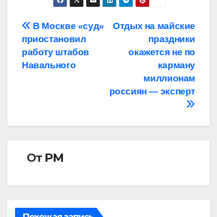
Навигация
В Москве «суд»
Отдых на майские
приостановил
праздники
по
работу штабов
окажется не по
записям
Навального
карману
миллионам
россиян — эксперт
От
РМ