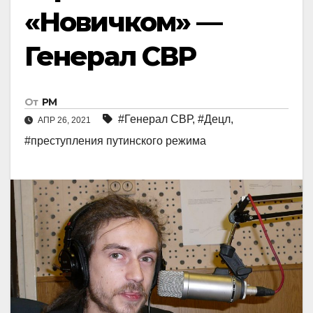
«Новичком» —
Генерал СВР
От
РМ
#Генерал СВР
,
#Децл
,
АПР 26, 2021
#преступления путинского режима