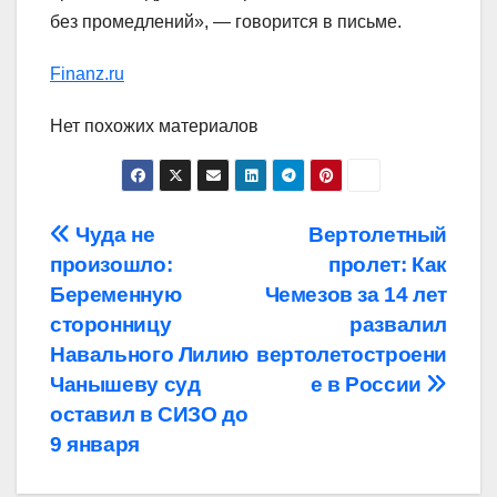
без промедлений», — говорится в письме.
Finanz.ru
Нет похожих материалов
Навигация
Чуда не
Вертолетный
произошло:
пролет: Как
по
Беременную
Чемезов за 14 лет
записям
сторонницу
развалил
Навального Лилию
вертолетостроени
Чанышеву суд
е в России
оставил в СИЗО до
9 января