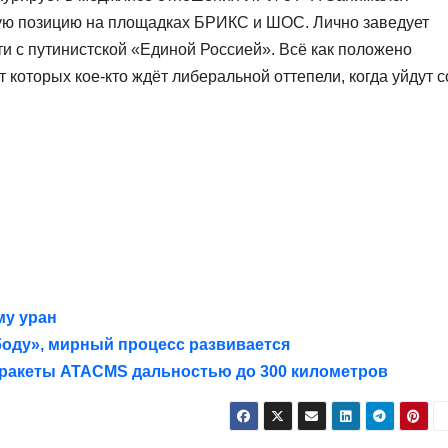
ую позицию на площадках БРИКС и ШОС. Лично заведует
и с путинистской «Единой Россией». Всё как положено
От которых кое-кто ждёт либеральной оттепели, когда уйдут с
му уран
боду», мирный процесс развивается
 ракеты ATACMS дальностью до 300 километров