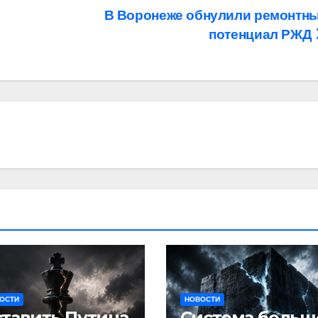
В Воронеже обнулили ремонтн
потенциал РЖД
ОСТИ
НОВОСТИ
тавить Путина
Система больш