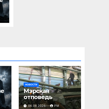
НОВОСТИ
ше
Мэрская
отповедь
06.08.2026
РМ