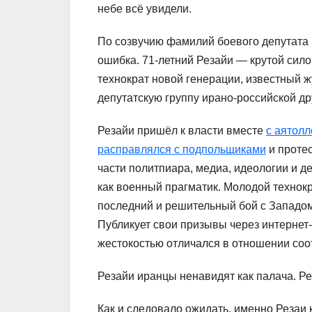
небе всё увидели.
По созвучию фамилий боевого депутата 
ошибка. 71-летний Резайи — крутой сило
технократ новой генерации, известный ж
депутатскую группу ирано-российской д
Резайи пришёл к власти вместе
с аятол
расправлялся с подпольщиками
и протес
части политпиара, медиа, идеологии и д
как военный прагматик. Молодой технокр
последний и решительный бой с Западом
Публикует свои призывы через интерне
жестокостью отличался в отношении соо
Резайи иранцы ненавидят как палача. Рез
Как и следовало ожидать, именно Резаи