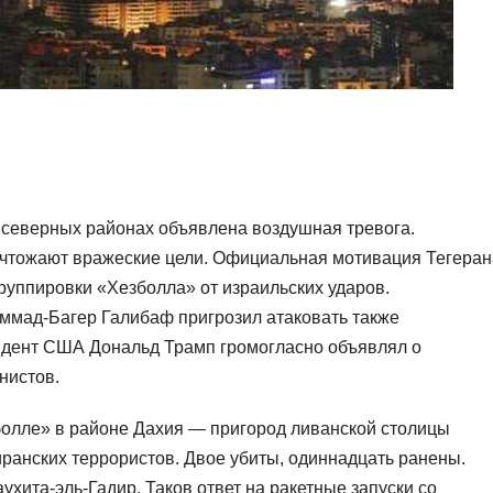
 северных районах объявлена воздушная тревога.
чтожают вражеские цели. Официальная мотивация Тегеран
руппировки «Хезболла» от израильских ударов.
ммад-Багер Галибаф пригрозил атаковать также
идент США Дональд Трамп громогласно объявлял о
нистов.
олле» в районе Дахия — пригород ливанской столицы
ранских террористов. Двое убиты, одиннадцать ранены.
хита-эль-Гадир. Таков ответ на ракетные запуски со