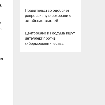
я,
Правительство одобряет
репрессивную рекреацию
алтайских властей
и
ся
Центробанк и Госдума ищут
интеллект против
кибермошенничества
е
ил
е