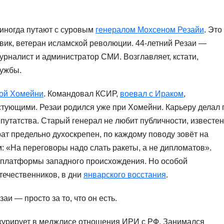
иногда путают с суровым
генералом Мохсеном Резайи
. Это
вик, ветеран исламской революции. 44-летний Резаи —
урналист и администратор СМИ. Возглавляет, кстати,
ружбы.
лой Хомейни
. Командовал КСИР,
воевал с Ираком
,
тующими. Резаи родился уже при Хомейни. Карьеру делал 
епутатства. Старый генерал не любит публичности, известен
ат предельно духоскрепен, по каждому поводу зовёт на
: «На переговоры надо слать ракеты, а не дипломатов».
т-платформы западного происхождения. Но особой
течественников, в дни
январского восстания
.
аи — просто за то, что он есть.
 курирует в меджлисе отношения ИРИ с РФ. Занимался