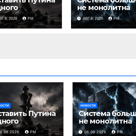
дного
не монолитна
ВГ 6, 2026
РМ
АВГ 6, 2026
РМ
ВОСТИ
НОВОСТИ
ставить Путина
Система боль
дного
не монолитна
6.08.2026
РМ
06.08.2026
РМ