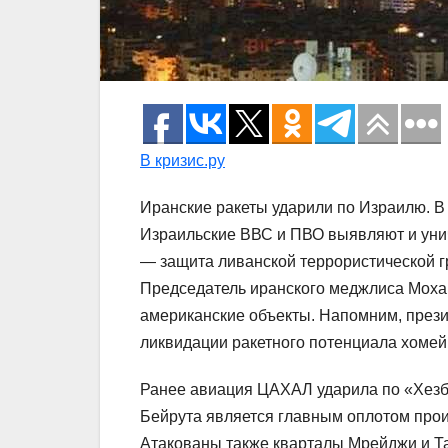
В кризис.ру
Иранские ракеты ударили по Израилю. В
Израильские ВВС и ПВО выявляют и уни
— защита ливанской террористической г
Председатель иранского меджлиса Моха
американские объекты. Напомним, през
ликвидации ракетного потенциала хомей
Ранее авиация ЦАХАЛ ударила по «Хезб
Бейрута является главным оплотом прои
Атакованы также кварталы Мрейджи и Тау