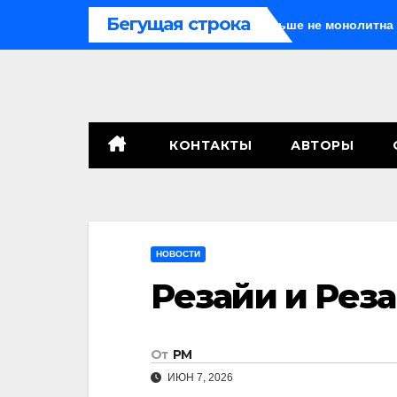
Перейти
Бегущая строка
ить Путина одного
Система больше не монолитна
к
содержимому
КОНТАКТЫ
АВТОРЫ
НОВОСТИ
Резайи и Рез
От
РМ
ИЮН 7, 2026