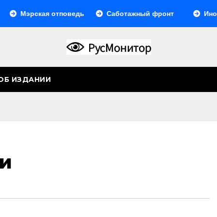
Мэрская отповедь
Саботажный фронт
Иногда о
ОБ ИЗДАНИИ
аи