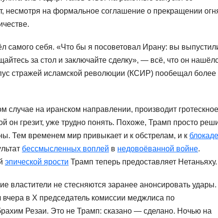
т, несмотря на формальное соглашение о прекращении огн
ичестве.
 самого себя. «Что бы я посоветовал Ирану: вы выпустил
щайтесь за стол и заключайте сделку», — всё, что он нашёл
орпус стражей исламской революции (КСИР) пообещал более
ом случае на иранском направлении, производит гротескно
ой он грезит, уже трудно понять. Похоже, Трамп просто реш
ны. Тем временем мир привыкает и к обстрелам, и к
блокад
ультат
бессмысленных воплей
в
недовоёванной войне
.
ей
эпической ярости
Трамп теперь предоставляет Нетаньяху.
ие властители не стесняются заранее анонсировать удары.
 вчера в X председатель комиссии меджлиса по
рахим Резаи. Это не Трамп: сказано — сделано. Ночью на