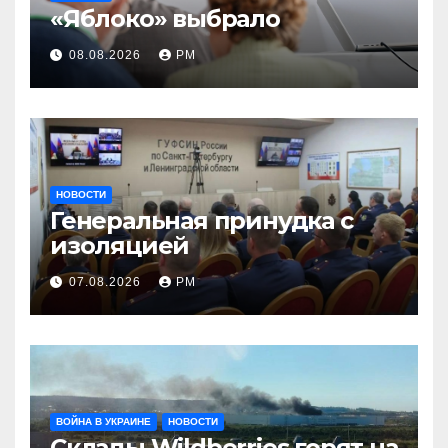
«Яблоко» выбрало
08.08.2026
РМ
НОВОСТИ
Генеральная принудка с
изоляцией
07.08.2026
РМ
ВОЙНА В УКРАИНЕ
НОВОСТИ
Склады Wildberries горят на