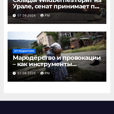
Урале, сенат принимает по
Грэму закон
07.08.2026
РМ
ОТ РЕДАКТОРА
Мародёрство и провокации
– как инструменты
современной политики
07.08.2026
РМ
России