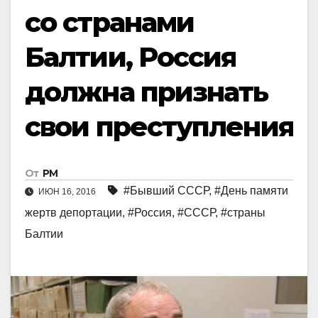
со странами
Балтии, Россия
должна признать
свои преступления
От
РМ
#Бывший СССР
,
#День памяти
ИЮН 16, 2016
жертв депортации
,
#Россия
,
#СССР
,
#страны
Балтии