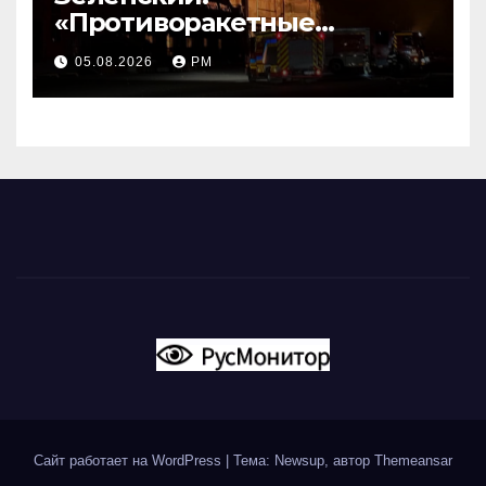
«Противоракетные
средства могли бы спасти
05.08.2026
РМ
погибших сегодня»
Сайт работает на WordPress
|
Тема: Newsup, автор
Themeansar