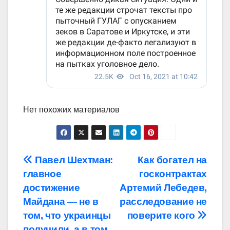
Нет похожих материалов
Навигация
Павел Шехтман:
Как богател на
главное
госконтрактах
по
достижение
Артемий Лебедев,
записям
Майдана — не в
расследование не
том, что украинцы
поверите кого
получили, а в том,