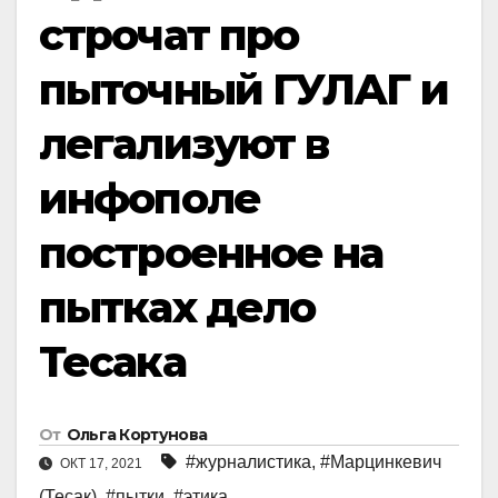
строчат про
пыточный ГУЛАГ и
легализуют в
инфополе
построенное на
пытках дело
Тесака
От
Ольга Кортунова
#журналистика
,
#Марцинкевич
ОКТ 17, 2021
(Тесак)
,
#пытки
,
#этика