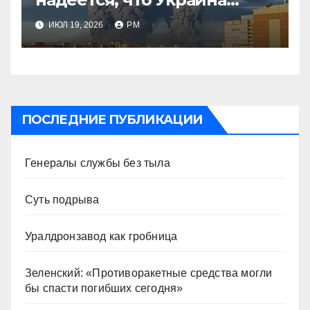
будет действовать
ИЮЛ 19, 2026
РМ
непоследовательно?»
ПОСЛЕДНИЕ ПУБЛИКАЦИИ
Генералы службы без тыла
Суть подрыва
Уралдронзавод как гробница
Зеленский: «Противоракетные средства могли
бы спасти погибших сегодня»