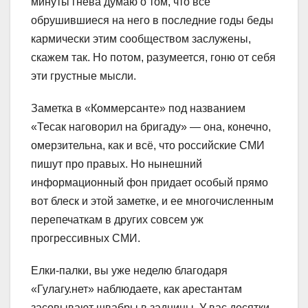
минуты гнева думаю о том, что все
обрушившиеся на него в последние годы беды
кармически этим сообществом заслужены,
скажем так. Но потом, разумеется, гоню от себя
эти грустные мысли.
Заметка в «Коммерсанте» под названием
«Тесак наговорил на бригаду» — она, конечно,
омерзительна, как и всё, что российские СМИ
пишут про правых. Но нынешний
информационный фон придает особый прямо
вот блеск и этой заметке, и ее многочисленным
перепечаткам в других совсем уж
прогрессивных СМИ.
Елки-палки, вы уже неделю благодаря
«Гулагу.нет» наблюдаете, как арестантам
засовывают швабры в задницы. У вас десятки