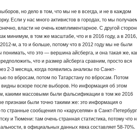
боров, но дело в том, что мы не в всегда, и не в каждом
рку. Если у нас много активистов в городах, то мы получае
 конечно, власти не очень комплиментарное. С другой сторон
к минимум, в том же масштабе, что и в 2016 году, а в 2016,
 2012-м, а то и больше, потому что в 2012 году мы не были
 понимать, что это — вершина айсберга, и она такая же, ка
предположить, что и размер айсберга сравним, просто вся
ез 2-3 месяца, когда появились анализы по Санкт-
ью по вбросам, потом по Татарстану по вбросам. Потом
и видны вскоре после выборов. Но информация об этом
том, какими массовыми были фальсификации в том же 2016
вые признаки были точно такими же: это информация о
ие-то странные сообщения по «каруселям» в Санкт-Петербург
ску и Тюмени: там очень странная статистика, потому что 
еальности, в официальных данных явка составляет 58-70%.