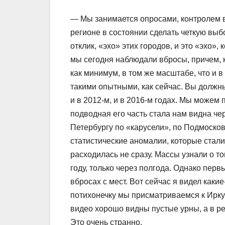
— Мы занимается опросами, контролем вы
регионе в состоянии сделать четкую выбо
отклик, «эхо» этих городов, и это «эхо»,
мы сегодня наблюдали вбросы, причем, ка
как минимум, в том же масштабе, что и в
такими опытными, как сейчас. Вы должны
и в 2012-м, и в 2016-м годах. Мы можем 
подводная его часть стала нам видна чер
Петербургу по «карусели», по Подмосков
статистические аномалии, которые стал
расходилась не сразу. Массы узнали о 
году, только через полгода. Однако пер
вбросах с мест. Вот сейчас я видел как
потихонечку мы присматриваемся к Иркут
видео хорошо видны пустые урны, а в р
Это очень странно.