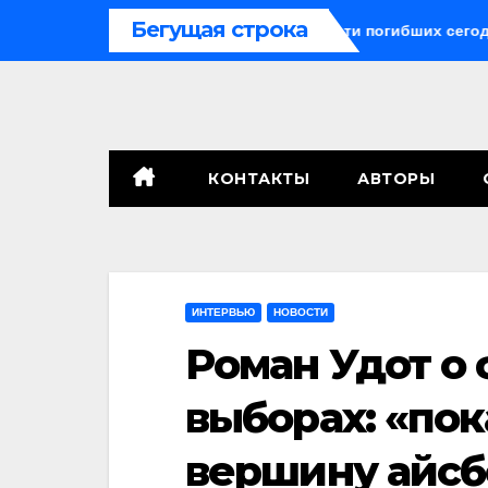
Перейти
Бегущая строка
ракетные средства могли бы спасти погибших сегодня»
к
содержимому
КОНТАКТЫ
АВТОРЫ
ИНТЕРВЬЮ
НОВОСТИ
Роман Удот о
выборах: «пок
вершину айсб