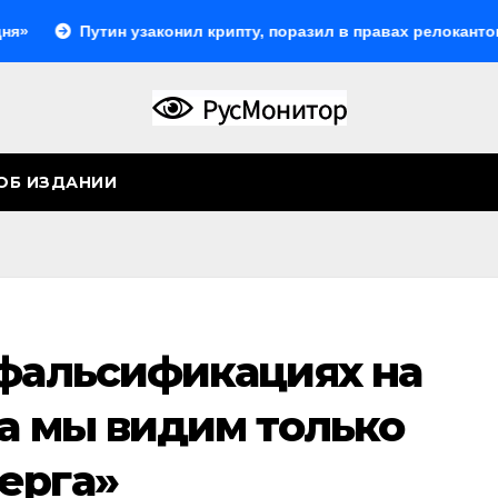
Путин узаконил крипту, поразил в правах релокантов, расш
ОБ ИЗДАНИИ
 фальсификациях на
а мы видим только
ерга»