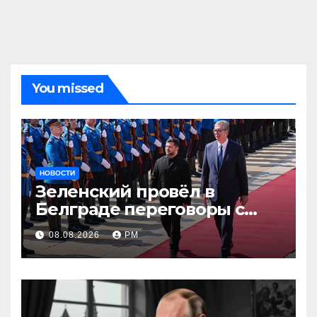
You missed
НОВОСТИ
Зеленский провёл в
Белграде переговоры с
Вучичем
08.08.2026
РМ