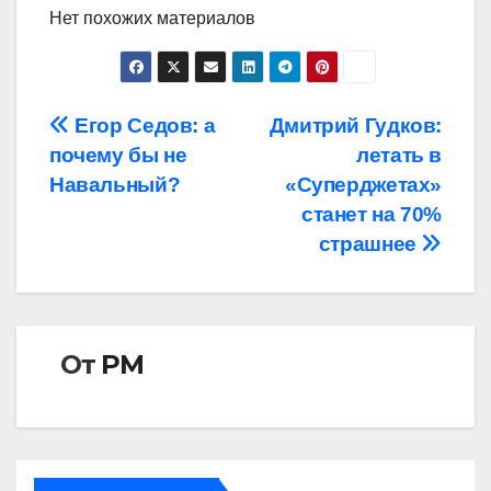
Нет похожих материалов
Навигация
Егор Седов: а
Дмитрий Гудков:
почему бы не
летать в
по
Навальный?
«Суперджетах»
записям
станет на 70%
страшнее
От
РМ