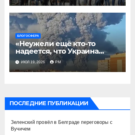
БЛОГОСФЕРА
«Неужели ещё кто-то
надеется, что Украина
будет действовать
ИЮЛ 19, 2026
РМ
непоследовательно?»
ПОСЛЕДНИЕ ПУБЛИКАЦИИ
Зеленский провёл в Белграде переговоры с
Вучичем