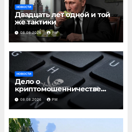
НОВОСТИ
Двадцать лет одной и той
же тактики
08.08.2026
РМ
НОВОСТИ
Дело о
криптомошенничестве
оборачивают в содействие
08.08.2026
РМ
терроризму