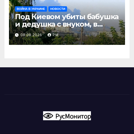
ВОЙНА В УКРАИНЕ
НОВОСТИ
Под Киевом убиты бабушка
и дедушка с внуком, в
Поволжье и на Кубани
08.08.2026
РМ
вновь горят НПЗ