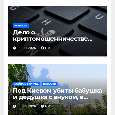
НОВОСТИ
Дело о
криптомошенничестве
оборачивают в содействие
08.08.2026
РМ
терроризму
ВОЙНА В УКРАИНЕ
НОВОСТИ
Под Киевом убиты бабушка
и дедушка с внуком, в
Поволжье и на Кубани
08.08.2026
РМ
вновь горят НПЗ