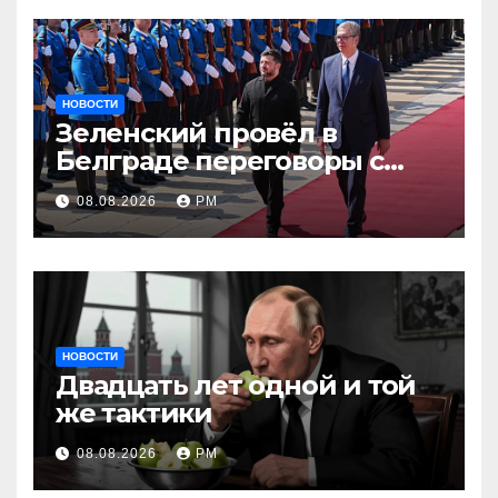
НОВОСТИ
Зеленский провёл в
Белграде переговоры с
Вучичем
08.08.2026
РМ
НОВОСТИ
Двадцать лет одной и той
же тактики
08.08.2026
РМ