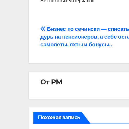
Нет похожих материалов
Навигация
Бизнес по сечински — списат
дурь на пенсионеров, а себе ост
по
самолеты, яхты и бонусы..
записям
От
РМ
Похожая запись