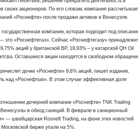
ихаил Леонтьев, решение прекратить деятельность в
в своих акционеров. По его словам, компания рассчитывает
паний «Роснефти» после продажи активов в Венесуэле.
 государственная компания, которая подходит под описани
 — это «Роснефтегаз». Сейчас «Роснефтегазу» принадлежи
,75% акций у британской BP, 18,93% – у катарской QH Oil
щетсва. Оставшиеся акции находятся в свободном обращени
речислит дочке «Роснефти» 9,6% акций, пишет издание,
ль над «Роснефтью». В этом случае эффективная доля
 отношении дочерней компании «Роснефти» TNK Trading
 из Венесуэлы в обход санкций. В феврале в санкционный
» — швейцарская Rosneft Trading, на фоне этих новостей
 Московской бирже упали на 5%.