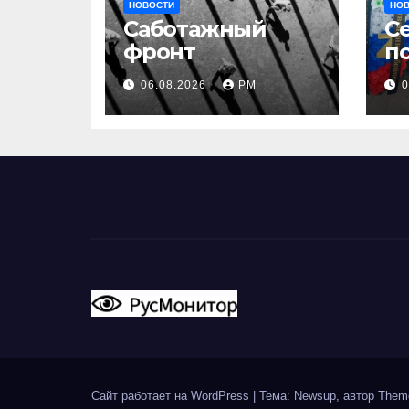
НОВОСТИ
НО
Саботажный
С
фронт
п
з
06.08.2026
РМ
0
и
н
Сайт работает на WordPress
|
Тема: Newsup, автор
Them