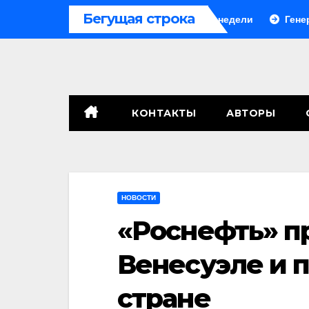
Перейти
Бегущая строка
В Грузии третий блэкаут за две недели
Генералы сл
к
содержимому
КОНТАКТЫ
АВТОРЫ
НОВОСТИ
«Роснефть» п
Венесуэле и п
стране