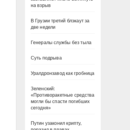
на взрыв
В Грузии третий блэкаут за
две недели
Генералы службы без тыла
Суть подрыва
Уралдронзавод как гробница
Зеленский:
«Противоракетные средства
могли бы спасти погибших
сегодня»
Путин узаконил крипту,
поразил в правах