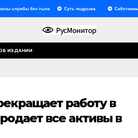
ужбы без тыла
Суть подрыва
Саботажный фрон
ОБ ИЗДАНИИ
рекращает работу в
родает все активы в