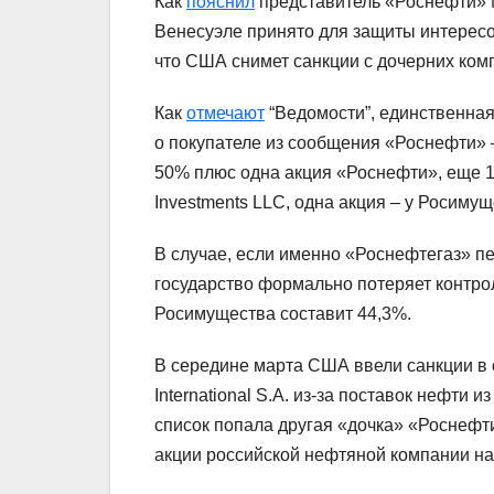
Как
пояснил
представитель «Роснефти» М
Венесуэле принято для защиты интересо
что США снимет санкции с дочерних ком
Как
отмечают
“Ведомости”, единственная
о покупателе из сообщения «Роснефти»
50% плюс одна акция «Роснефти», еще 19
Investments LLC, одна акция – у Росиму
В случае, если именно «Роснефтегаз» пе
государство формально потеряет контро
Росимущества составит 44,3%.
В середине марта США ввели санкции в
International S.A. из-за поставок нефти
список попала другая «дочка» «Роснефти
акции российской нефтяной компании на