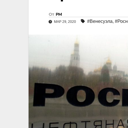
От
РМ
#Венесуэла
,
#Росн
МАР 29, 2020