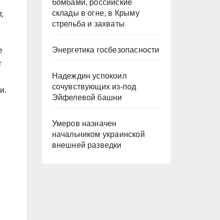
бомбами, российские
склады в огне, в Крыму
,
стрельба и захваты
Энергетика госбезопасности
е
т
Надеждин успокоил
сочувствующих из-под
и.
Эйфелевой башни
Умеров назначен
начальником украинской
внешней разведки