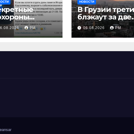
ВОСТИ
НОВОСТИ
екретные
В Грузии трет
охороны
блэкаут за две
аставляют
недели
6.08.2026
РМ
06.08.2026
РМ
наче взглянуть
а взрыв
eansar