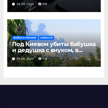
оборачивают в содействие
08.08.2026
РМ
терроризму
ВОЙНА В УКРАИНЕ
НОВОСТИ
Под Киевом убиты бабушка
и дедушка с внуком, в
Поволжье и на Кубани
08.08.2026
РМ
вновь горят НПЗ