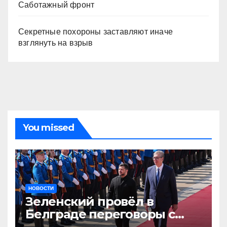
Саботажный фронт
Секретные похороны заставляют иначе
взглянуть на взрыв
You missed
НОВОСТИ
Зеленский провёл в
Белграде переговоры с
Вучичем