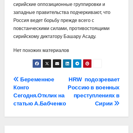
сирийские оппозиционные группировки и
западные правительства подчеркивают, что
Россия ведет борьбу прежде всего с
повстанческими силами, противостоящими
сирийскому диктатору Башару Асаду.
Нет похожих материалов
Навигация
Беременное
HRW подозревает
Конго
Россию в военных
по
Сегодня.Отклик на
преступлениях в
записям
статью А.Бабченко
Сирии