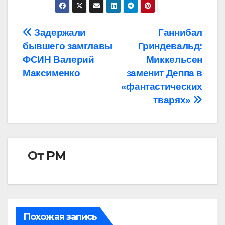
Навигация
Задержали
Ганнибал
бывшего замглавы
Гриндевальд:
по
ФСИН Валерий
Миккельсен
записям
Максименко
заменит Деппа в
«фантастических
тварях»
От
РМ
Похожая запись