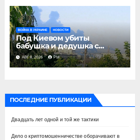
ВОЙНА В УКРАИНЕ
НОВОСТИ
Под Киевом убиты
бабушка и дедушка с
внуком, в Поволжье и на
АВГ 8, 2026
РМ
Кубани вновь горят НПЗ
ПОСЛЕДНИЕ ПУБЛИКАЦИИ
Двадцать лет одной и той же тактики
Дело о криптомошенничестве оборачивают в