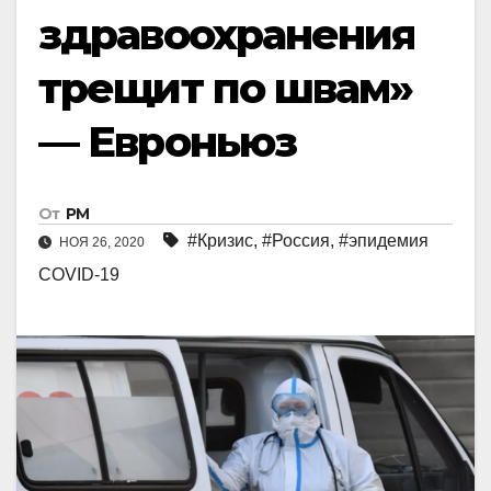
здравоохранения
трещит по швам»
— Евроньюз
От
РМ
#Кризис
,
#Россия
,
#эпидемия
НОЯ 26, 2020
COVID-19