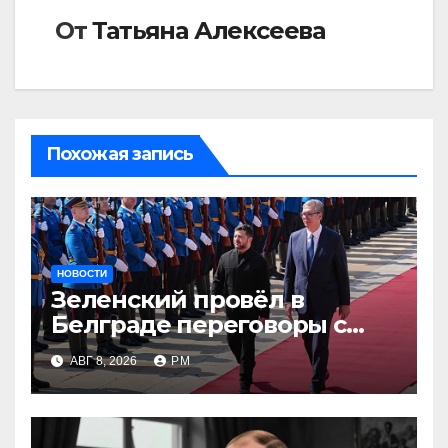
От
Татьяна Алексеева
Похожая запись
НОВОСТИ
Зеленский провёл в
Белграде переговоры с
Вучичем
АВГ 8, 2026
РМ