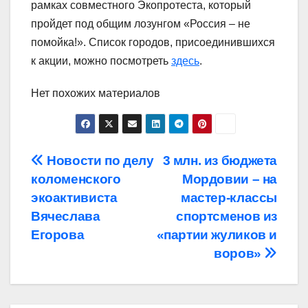
рамках совместного Экопротеста, который
пройдет под общим лозунгом «Россия – не
помойка!». Список городов, присоединившихся
к акции, можно посмотреть
здесь
.
Нет похожих материалов
Навигация
Новости по делу
3 млн. из бюджета
коломенского
Мордовии – на
по
экоактивиста
мастер-классы
записям
Вячеслава
спортсменов из
Егорова
«партии жуликов и
воров»