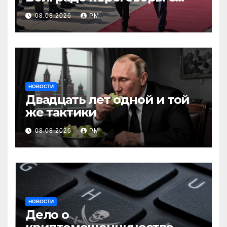
Вучичем
08.08.2026
РМ
НОВОСТИ
Двадцать лет одной и той
же тактики
08.08.2026
РМ
НОВОСТИ
Дело о