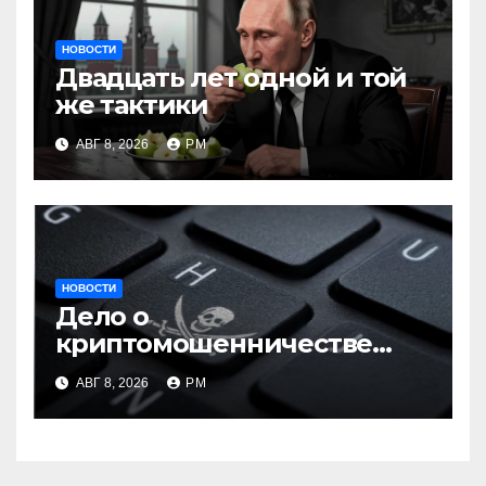
НОВОСТИ
Двадцать лет одной и той
же тактики
АВГ 8, 2026
РМ
НОВОСТИ
Дело о
криптомошенничестве
оборачивают в содействие
АВГ 8, 2026
РМ
терроризму