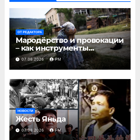
ОТ РЕДАКТОРА
Мародёрство и провокации
– как инструменты
современной политики
07.08.2026
РМ
России
НОВОСТИ
Жесть Яньда
07.08.2026
РМ