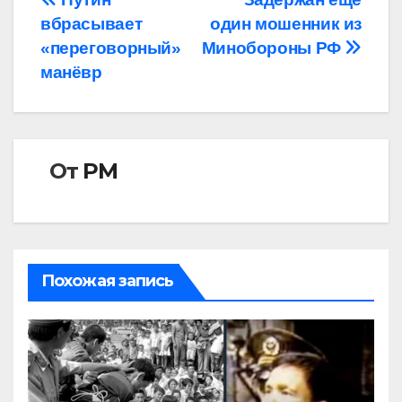
Навигация
вбрасывает
один мошенник из
по
«переговорный»
Минобороны РФ
записям
манёвр
От
РМ
Похожая запись