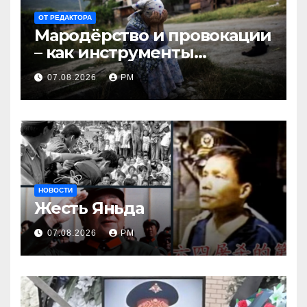
ОТ РЕДАКТОРА
Мародёрство и провокации
– как инструменты
современной политики
07.08.2026
РМ
России
НОВОСТИ
Жесть Яньда
07.08.2026
РМ