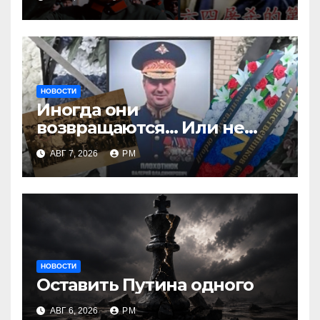
НОВОСТИ
Иногда они
возвращаются… Или не
возвращаются
АВГ 7, 2026
РМ
НОВОСТИ
Оставить Путина одного
АВГ 6, 2026
РМ