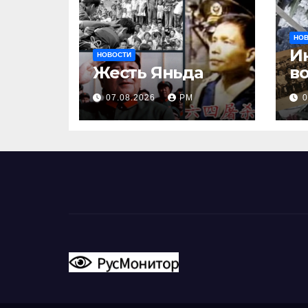
НО
И
НОВОСТИ
Жесть Яньда
в
И
07.08.2026
РМ
0
в