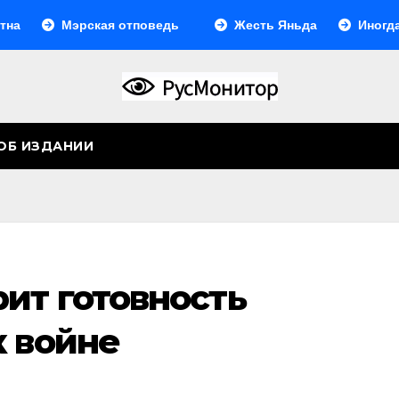
Мэрская отповедь
Жесть Яньда
Иногда они
ОБ ИЗДАНИИ
ит готовность
к войне