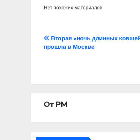
Нет похожих материалов
Навигация
Вторая «ночь длинных ковше
прошла в Москве
по
записям
От
РМ