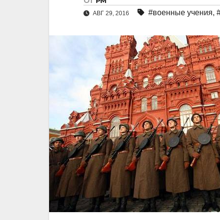
От
РМ
#военные учения
,
АВГ 29, 2016