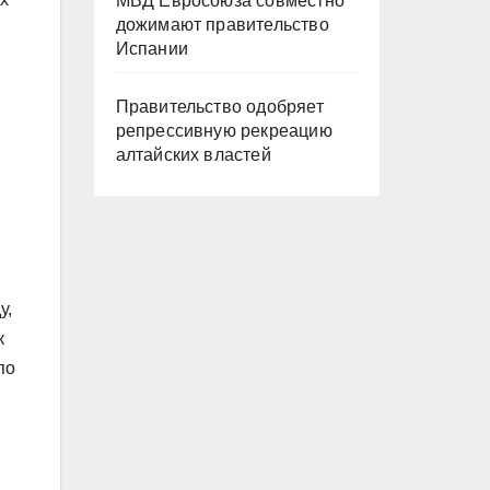
МВД Евросоюза совместно
дожимают правительство
Испании
Правительство одобряет
репрессивную рекреацию
алтайских властей
у,
к
по