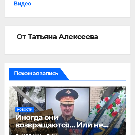
Видео
От
Татьяна Алексеева
Похожая запись
НОВОСТИ
Иногда они
возвращаются… Или не
возвращаются