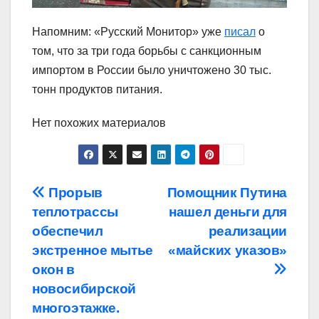
Напомним: «Русский Монитор» уже
писал
о
том, что за три года борьбы с санкционным
импортом в России было уничтожено 30 тыс.
тонн продуктов питания.
Нет похожих материалов
Навигация
Прорыв
Помощник Путина
теплотрассы
нашел деньги для
по
обеспечил
реализации
записям
экстренное мытье
«майских указов»
окон в
новосибирской
многоэтажке.