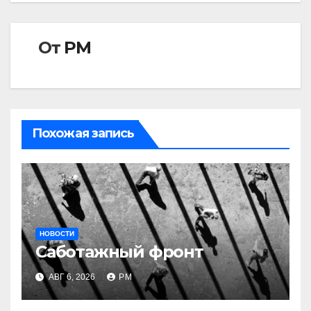
От
РМ
Похожая запись
НОВОСТИ
Саботажный фронт
АВГ 6, 2026
РМ