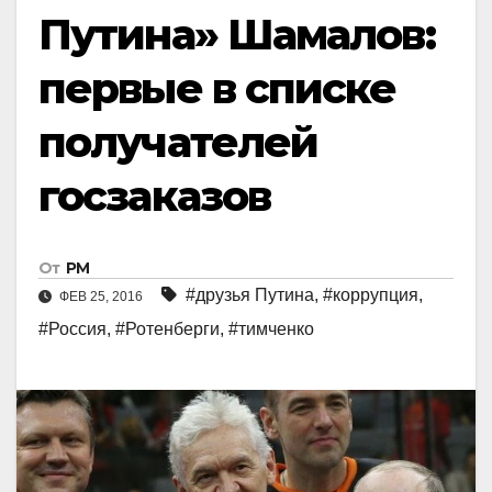
Путина» Шамалов:
первые в списке
получателей
госзаказов
От
РМ
#друзья Путина
,
#коррупция
,
ФЕВ 25, 2016
#Россия
,
#Ротенберги
,
#тимченко