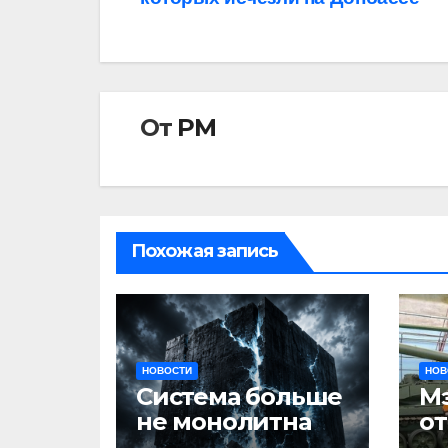
записям
От
РМ
Похожая запись
НОВОСТИ
НОВ
Система больше
М
не монолитна
о