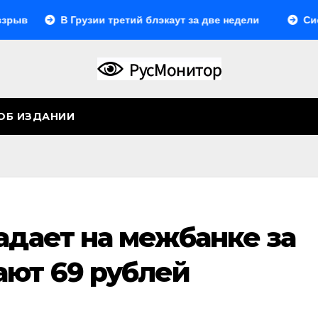
В Грузии третий блэкаут за две недели
Система
ОБ ИЗДАНИИ
адает на межбанке за
ают 69 рублей