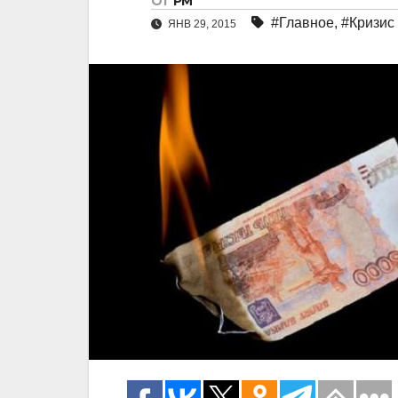
От
РМ
#Главное
,
#Кризис
ЯНВ 29, 2015