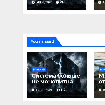
АВГ 6, 2026
РМ
А
You missed
НОВОСТИ
НО
Система больше
М
не монолитна
о
06.08.2026
РМ
0