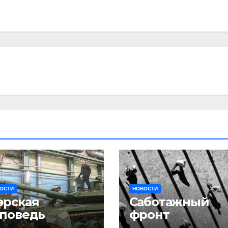
ОСТИ
НОВОСТИ
эрская
Саботажный
тповедь
фронт