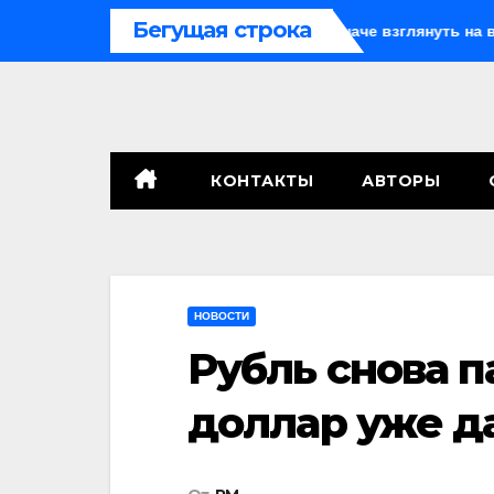
Перейти
Бегущая строка
Секретные похороны заставляют иначе взглянуть на взрыв
к
содержимому
КОНТАКТЫ
АВТОРЫ
НОВОСТИ
Рубль снова п
доллар уже д