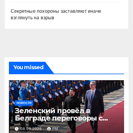
Секретные похороны заставляют иначе
взглянуть на взрыв
You missed
НОВОСТИ
Зеленский провёл в
Белграде переговоры с
Вучичем
08.08.2026
РМ