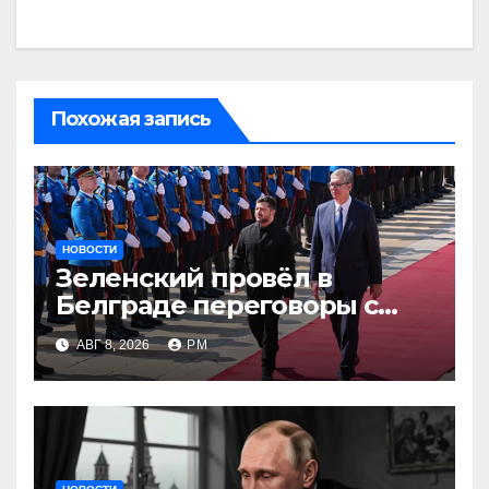
Похожая запись
НОВОСТИ
Зеленский провёл в
Белграде переговоры с
Вучичем
АВГ 8, 2026
РМ