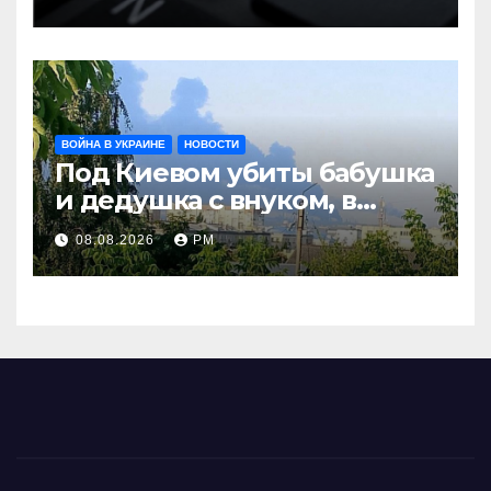
терроризму
ВОЙНА В УКРАИНЕ
НОВОСТИ
Под Киевом убиты бабушка
и дедушка с внуком, в
Поволжье и на Кубани
08.08.2026
РМ
вновь горят НПЗ