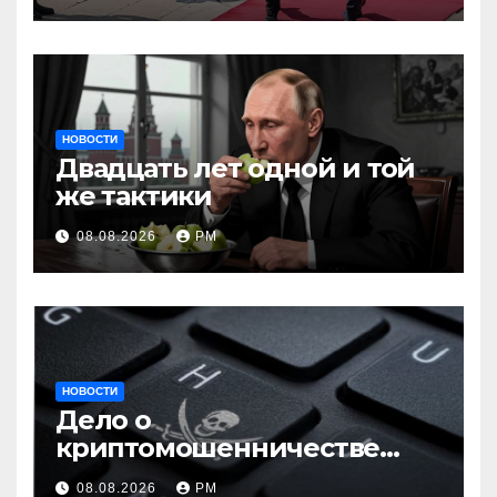
НОВОСТИ
Двадцать лет одной и той
же тактики
08.08.2026
РМ
НОВОСТИ
Дело о
криптомошенничестве
оборачивают в содействие
08.08.2026
РМ