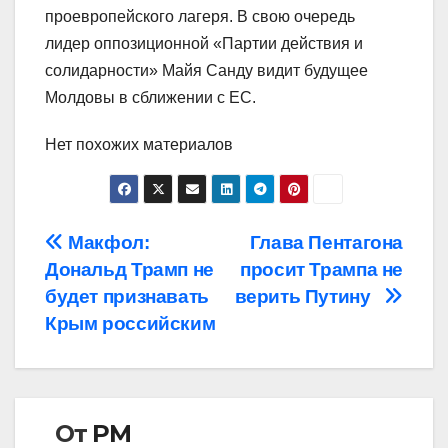
проевропейского лагеря. В свою очередь
лидер оппозиционной «Партии действия и
солидарности» Майя Санду видит будущее
Молдовы в сближении с ЕС.
Нет похожих материалов
Навигация
Макфол:
Глава Пентагона
Дональд Трамп не
просит Трампа не
по
будет признавать
верить Путину
записям
Крым российским
От
РМ