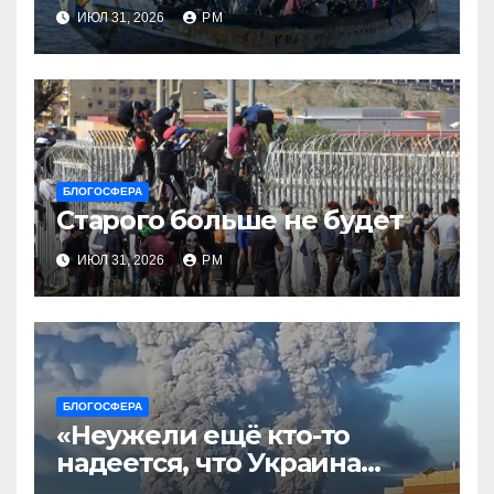
ИЮЛ 31, 2026
РМ
БЛОГОСФЕРА
Старого больше не будет
ИЮЛ 31, 2026
РМ
БЛОГОСФЕРА
«Неужели ещё кто-то
надеется, что Украина
будет действовать