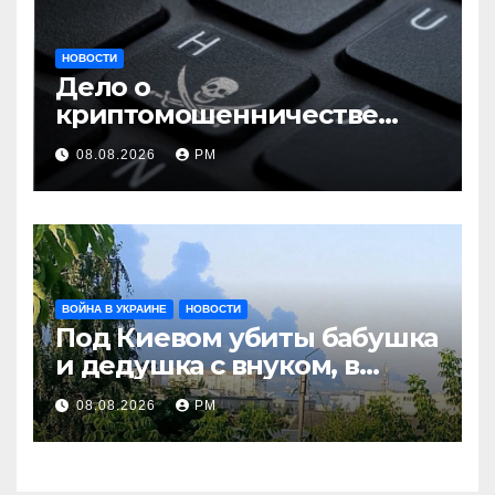
НОВОСТИ
Дело о
криптомошенничестве
оборачивают в содействие
08.08.2026
РМ
терроризму
ВОЙНА В УКРАИНЕ
НОВОСТИ
Под Киевом убиты бабушка
и дедушка с внуком, в
Поволжье и на Кубани
08.08.2026
РМ
вновь горят НПЗ