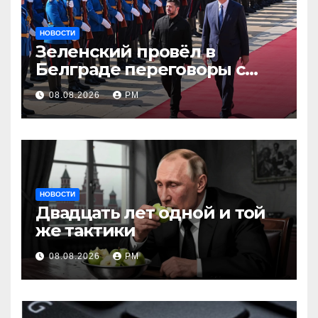
НОВОСТИ
Зеленский провёл в
Белграде переговоры с
Вучичем
08.08.2026
РМ
НОВОСТИ
Двадцать лет одной и той
же тактики
08.08.2026
РМ