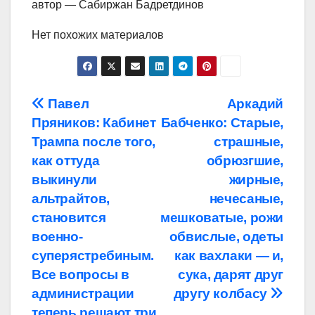
автор — Сабиржан Бадретдинов
Нет похожих материалов
Навигация
Павел
Аркадий
Пряников: Кабинет
Бабченко: Старые,
по
Трампа после того,
страшные,
записям
как оттуда
обрюзгшие,
выкинули
жирные,
альтрайтов,
нечесаные,
становится
мешковатые, рожи
военно-
обвислые, одеты
суперястребиным.
как вахлаки — и,
Все вопросы в
сука, дарят друг
администрации
другу колбасу
теперь решают три