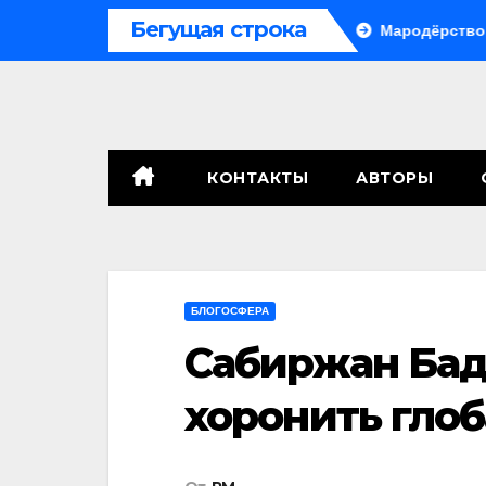
Перейти
Бегущая строка
, сенат принимает по Грэму закон
Мародёрство и провок
к
содержимому
КОНТАКТЫ
АВТОРЫ
БЛОГОСФЕРА
Сабиржан Бад
хоронить гло