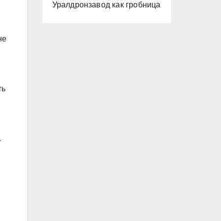
Уралдронзавод как гробница
не
ть
.