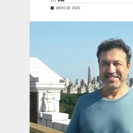
От
РМ
ИЮН 30, 2020