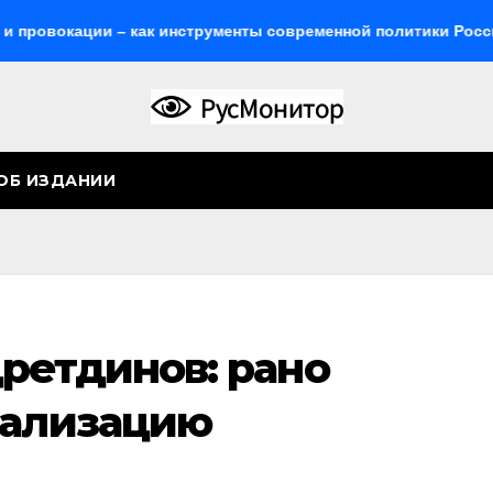
ации – как инструменты современной политики России
ОБ ИЗДАНИИ
ретдинов: рано
бализацию