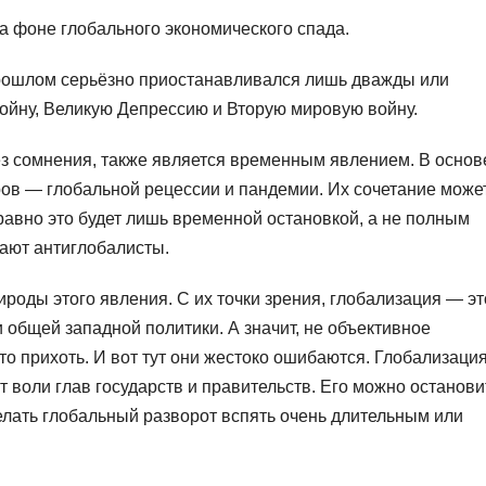
на фоне глобального экономического спада.
прошлом серьёзно приостанавливался лишь дважды или
ойну, Великую Депрессию и Вторую мировую войну.
з сомнения, также является временным явлением. В основ
ов — глобальной рецессии и пандемии. Их сочетание может
 равно это будет лишь временной остановкой, а не полным
тают антиглобалисты.
ироды этого явления. С их точки зрения, глобализация — эт
 общей западной политики. А значит, не объективное
то прихоть. И вот тут они жестоко ошибаются. Глобализаци
 воли глав государств и правительств. Его можно останови
елать глобальный разворот вспять очень длительным или