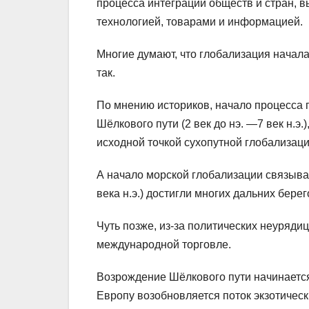
процесса интеграции обществ и стран,
технологией, товарами и информацией.
Многие думают, что глобализация начала
так.
По мнению историков, начало процесса 
Шёлкового пути (2 век до нэ. —7 век н.э
исходной точкой сухопутной глобализаци
А начало морской глобализации связыва
века н.э.) достигли многих дальних бере
Чуть позже, из-за политических неуряди
международной торговле.
Возрождение Шёлкового пути начинается 
Европу возобновляется поток экзотическ