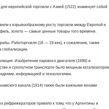
для европейской торговли с Азией (1522) знаменует собой
ивели к взрывообразному росту торговли между Европой и
офель, золото — самые ценные товары того времени.
абы. Работорговля (16 — 19 век), к сожалению, также
 глобализации.
юция. Изобретение парового двигателя (1698) и
стве и сухопутном транспорте было мощным катализаторо
 идеями, информацией и технологиями.
анамского канала (1914) также были важными вехами
х рефрижераторов привело к тому, что у Аргентины и