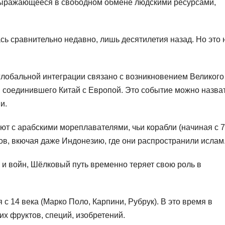
 выражающееся в свободном обмене людскими ресурсами,
сь сравнительно недавно, лишь десятилетия назад. Но это 
глобальной интеграции связано с возникновением Великого
.), соединившего Китай с Европой. Это событие можно назва
и.
ют с арабскими мореплавателями, чьи корабли (начиная с 7
гов, вкючая даже Индонезию, где они распространили ислам
ц и войн, Шёлковый путь временно теряет свою роль в
с 14 века (Марко Поло, Карпини, Рубрук). В это время в
их фруктов, специй, изобретений.