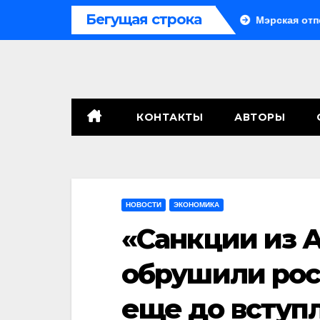
Перейти
Бегущая строка
Система больше не монолитна
Мэрская отповедь
к
содержимому
КОНТАКТЫ
АВТОРЫ
НОВОСТИ
ЭКОНОМИКА
«Санкции из А
обрушили ро
еще до вступ