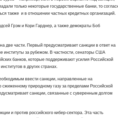
дали только некоторые государственные банки, то соглас
ться также и в отношении частных кредитных организаций.
сей Грэм и Кори Гарднер, а также демократы Боб
на две части. Первый предусматривает санкции в ответ на
е институты за рубежом. В частности, сенаторы США
ийских банков, которые поддерживают усилия Российской
нститутов в других странах.
необходимым ввести санкции, направленные на
о сжиженному природному газу за пределами Российской
редусматривает санкции, связанные с суверенным долгом
кции и против российского кибер-сектора. Эта часть