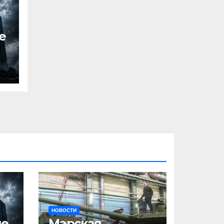
е
НОВОСТИ
ше
Мэрская