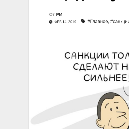
От
РМ
#Главное
,
#санкци
ФЕВ 14, 2019