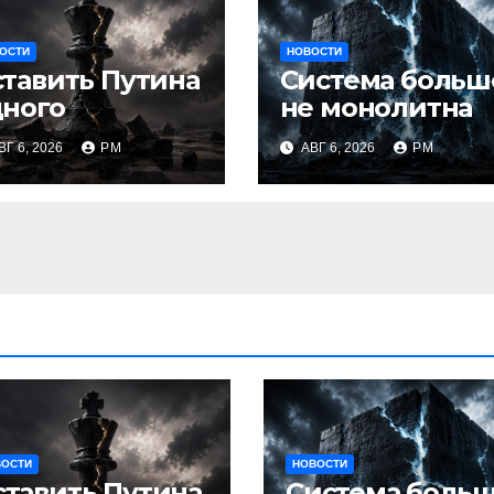
ОСТИ
НОВОСТИ
тавить Путина
Система больш
дного
не монолитна
ВГ 6, 2026
РМ
АВГ 6, 2026
РМ
ВОСТИ
НОВОСТИ
ставить Путина
Система боль