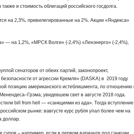
 также и стоимость облигаций российского госдолга.
тся на 2,3%, привилегированные на 2%. Акции «Яндекса»
 — на 1,2%, «МРСК Волги» (-2,4%) «Ленэнерго» (-2,4%),
ппой сенаторов от обеих партий, законопроект,
безопасности от агрессии Кремля» (DASKA) в 2019 году
кой позицию американского истеблишмента, по отношению 
Менендеса–Грэма, увидевшем свет в августе 2018 года.
тили bill from hell — «санкциями из ада». Тогда вступление
 российском рынке: вавгусте курс рубля упал более чем на
а доллар.
ее суров – например, если в первом варианте под санкции,