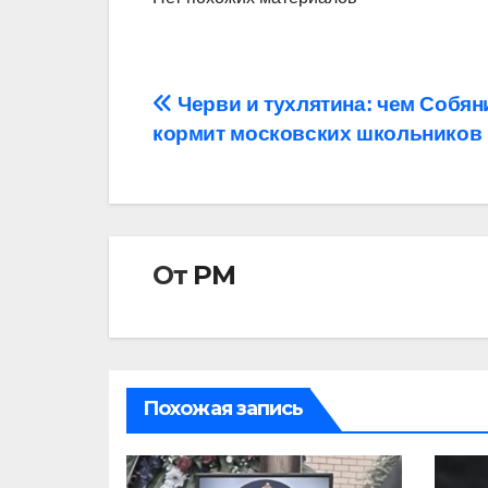
Навигация
Черви и тухлятина: чем Собян
кормит московских школьников
по
записям
От
РМ
Похожая запись