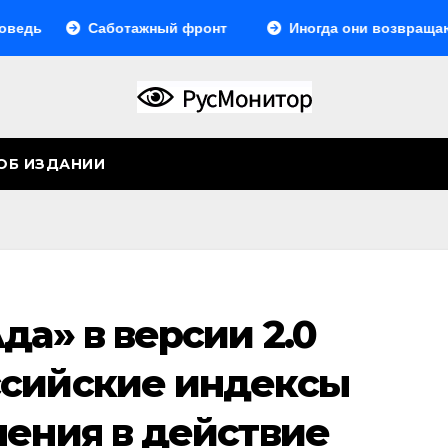
Саботажный фронт
Иногда они возвращаются… И
ОБ ИЗДАНИИ
да» в версии 2.0
ссийские индексы
ления в действие