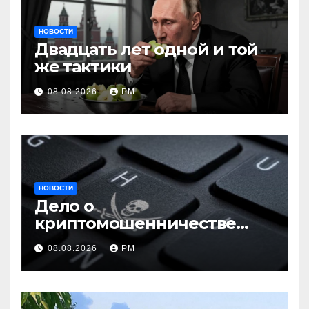
НОВОСТИ
Двадцать лет одной и той
же тактики
08.08.2026
РМ
НОВОСТИ
Дело о
криптомошенничестве
оборачивают в содействие
08.08.2026
РМ
терроризму