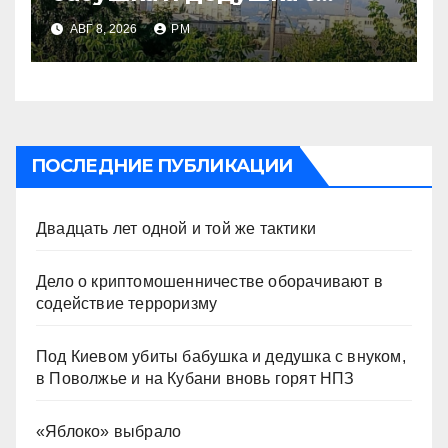
внуком, в Поволжье и на
АВГ 8, 2026
РМ
Кубани вновь горят НПЗ
ПОСЛЕДНИЕ ПУБЛИКАЦИИ
Двадцать лет одной и той же тактики
Дело о криптомошенничестве оборачивают в
содействие терроризму
Под Киевом убиты бабушка и дедушка с внуком,
в Поволжье и на Кубани вновь горят НПЗ
«Яблоко» выбрало