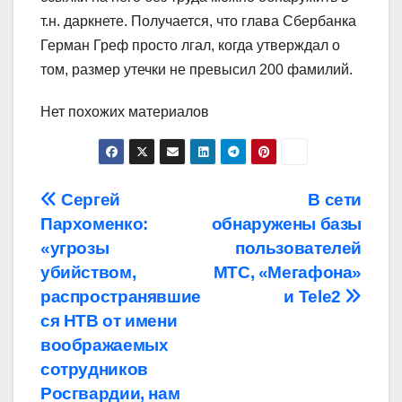
т.н. даркнете. Получается, что глава Сбербанка
Герман Греф просто лгал, когда утверждал о
том, размер утечки не превысил 200 фамилий.
Нет похожих материалов
Навигация
Сергей
В сети
Пархоменко:
обнаружены базы
по
«угрозы
пользователей
записям
убийством,
МТС, «Мегафона»
распространявшие
и Tele2
ся НТВ от имени
воображаемых
сотрудников
Росгвардии, нам