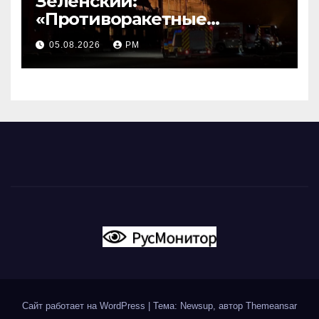
Зеленский:
«Противоракетные
средства могли бы спасти
05.08.2026
РМ
погибших сегодня»
Сайт работает на WordPress
|
Тема: Newsup, автор
Themeansar