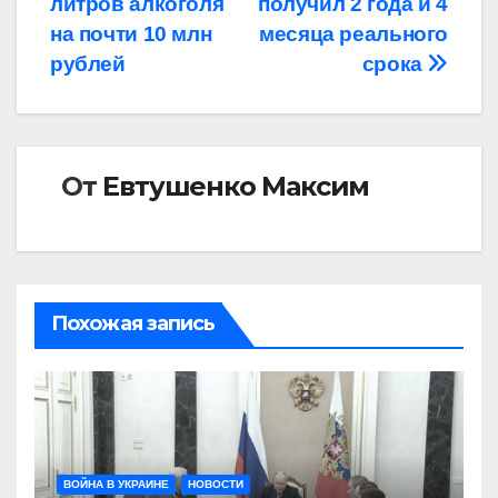
записям
литров алкоголя
получил 2 года и 4
на почти 10 млн
месяца реального
рублей
срока
От
Евтушенко Максим
Похожая запись
ВОЙНА В УКРАИНЕ
НОВОСТИ