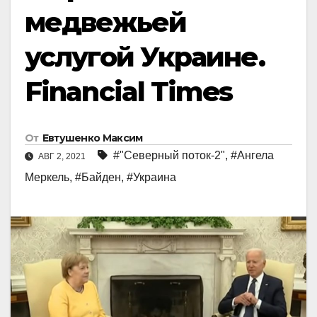
медвежьей
услугой Украине.
Financial Times
От
Евтушенко Максим
#"Северный поток-2"
,
#Ангела
АВГ 2, 2021
Меркель
,
#Байден
,
#Украинa