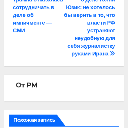
по
сотрудничать в
Юзик: не хотелось
записям
деле об
бы верить в то, что
импичменте —
власти РФ
СМИ
устраняют
неудобную для
себя журналистку
руками Ирана
От
РМ
Похожая запись