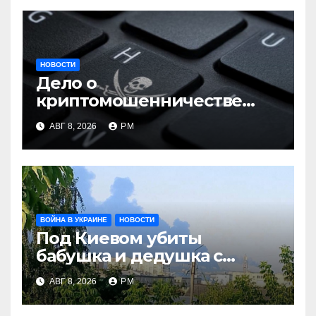
НОВОСТИ
Дело о
криптомошенничестве
оборачивают в содействие
АВГ 8, 2026
РМ
терроризму
ВОЙНА В УКРАИНЕ
НОВОСТИ
Под Киевом убиты
бабушка и дедушка с
внуком, в Поволжье и на
АВГ 8, 2026
РМ
Кубани вновь горят НПЗ