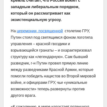
Кремль считает, что Россия воюет с
западным либеральным порядком,
который он рассматривает как
экзистенциальную угрозу.
На
церемонии, посвященной
столетию ГРУ,
Путин стоял под светящимся фоном логотипа
управления – красной гвоздики и
взрывающейся гранаты – и охарактеризовал
структуру как «легендарную». Сам бывший
разведчик, г-н Путин провел прямую линию
между разведчиками Красной Армии, которые
помогли победить нацистов во Второй мировой
войне, и офицерами ГРУ, чьи «уникальные
возможности» теперь развернуты против
другого врага.
«К сожалению, в мире нарастает потенциал