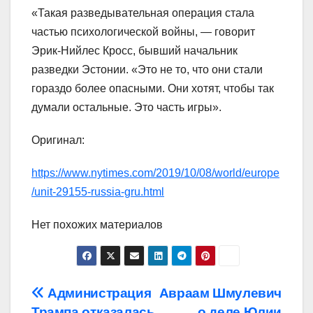
«Такая разведывательная операция стала
частью психологической войны, — говорит
Эрик-Нийлес Кросс, бывший начальник
разведки Эстонии. «Это не то, что они стали
гораздо более опасными. Они хотят, чтобы так
думали остальные. Это часть игры».
Оригинал:
https://www.nytimes.com/2019/10/08/world/europe
/unit-29155-russia-gru.html
Нет похожих материалов
Навигация
Администрация
Авраам Шмулевич
Трампа отказалась
о деле Юлии