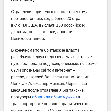
скончалась.)
Отравление привело к геополитическому
противостоянию, когда более 20 стран,
включая США, выслали 150 российских
дипломатов в знак солидарности с
Великобританией.
В конечном итоге британские власти
разоблачили двух подозреваемых, которые
путешествовали под псевдонимами, но позже
были опознаны сайтом интернет –
расследователей Bellingcat как полковник
Чепига и Александр Мишкин. Через шесть
месяцев после отравления британские
прокуроры
обвинили обоих мужчин
в
транспортировке нервно-паралитического
вещества в дом г-на Скрипаля в британском