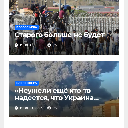
БЛОГОСФЕРА
Старого больше не будет
ИЮЛ 31, 2026
РМ
БЛОГОСФЕРА
«Неужели ещё кто-то
надеется, что Украина
будет действовать
ИЮЛ 19, 2026
РМ
непоследовательно?»