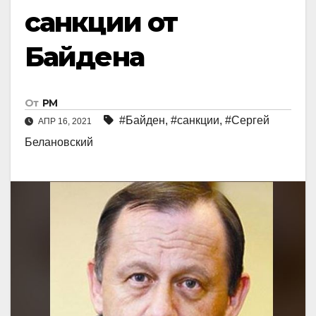
санкции от
Байдена
От
РМ
#Байден
,
#санкции
,
#Сергей
АПР 16, 2021
Белановский