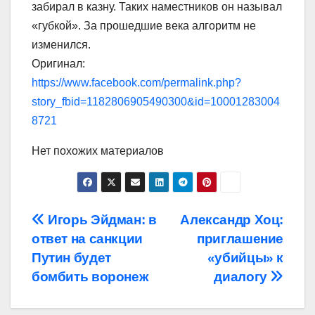
забирал в казну. Таких наместников он называл
«губкой». За прошедшие века алгоритм не
изменился.
Оригинал:
https://www.facebook.com/permalink.php?
story_fbid=1182806905490300&id=10001283004
8721
Нет похожих материалов
Навигация
Игорь Эйдман: в
Александр Хоц:
ответ на санкции
приглашение
по
Путин будет
«убийцы» к
записям
бомбить воронеж
диалогу