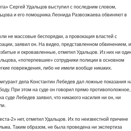
та» Сергей Удальцов выступил с последним словом,
льцова и его помощника Леонида Развозжаева обвиняют в
ыли не массовые беспорядки, а провокация властей с
ции, заявил он. На видео, представленном обвинением, и
збитые и окровавленные, отметил Удальцов. Из них ни оди
альцова, «потерпевшие» сотрудники полиции в основном
гкие повреждения, либо не имели вообще никаких.
фигурант дела Константин Лебедев дал ложные показания н
боду. При этом на суде он говорил прямо противоположное,
а суде Лебедев заявил, что никакого насилия ни он, ни
ли.
та-2» нет, отметил Удальцов. Их по неизвестной причине
ьма. Таким образом, не была проведена ни экспертиза