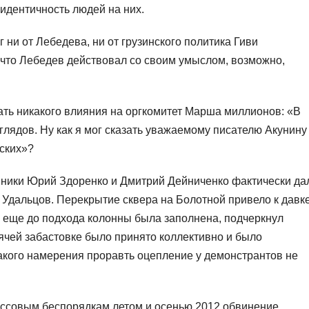
идентичность людей на них.
г ни от Лебедева, ни от грузинского политика Гиви
 что Лебедев действовал со своим умыслом, возможно,
зать никакого влияния на оргкомитет Марша миллионов: «В
лядов. Ну как я мог сказать уважаемому писателю Акунину
йских»?
вники Юрий Здоренко и Дмитрий Дейниченко фактически да
 Удальцов. Перекрытие сквера на Болотной привело к давке
 еще до подхода колонны была заполнена, подчеркнул
ячей забастовке было принято коллективно и было
акого намерения проравть оцепление у демонстрантов не
массовым беспорядкам летом и осенью 2012 обвинение