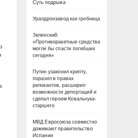
Суть подрыва
Уралдронзавод как гробница
Зеленский:
«Противоракетные средства
з
могли бы спасти погибших
н
сегодня»
Путин узаконил крипту,
поразил в правах
релокантов, расширил
а
возможности депортаций и
сделал героем Ковальчука-
старшего
МВД Евросоюза совместно
дожимают правительство
Испании