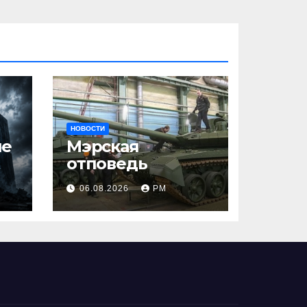
НОВОСТИ
ше
Мэрская
отповедь
06.08.2026
РМ