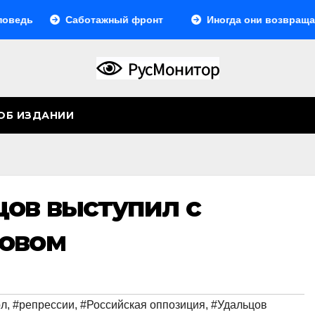
дь
Саботажный фронт
Иногда они возвращаютс
ОБ ИЗДАНИИ
цов выступил с
овом
ол
,
#репрессии
,
#Российская оппозиция
,
#Удальцов