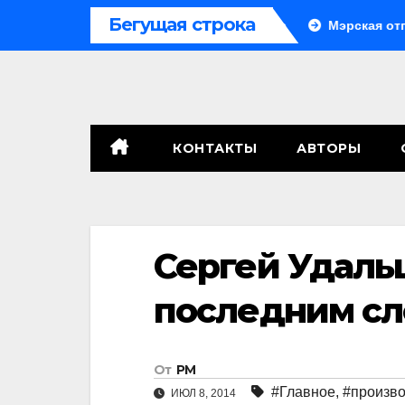
Перейти
Бегущая строка
го
Система больше не монолитна
Мэрская отпове
к
содержимому
КОНТАКТЫ
АВТОРЫ
Сергей Удаль
последним сл
От
РМ
#Главное
,
#произв
ИЮЛ 8, 2014