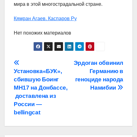
мира в этой многострадальной стране.
Кямран Агаев. Каспаров Ру
Нет похожих материалов
Навигация
Эрдоган обвинил
Установка«БУК»,
Германию в
по
сбившую Боинг
геноциде народа
записям
MH17 на Донбассе,
Намибии
доставлена из
России —
bellingcat