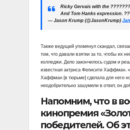
Ricky Gervais with the ?????
And Tom Hanks expression. ?
— Jason Krump (@JasonKrump)
Jan
Также ведущий упомянул скандал, связан
том, что давали взятки за то, чтобы их
колледжи. Дело закончилось судом и реа
известная актриса Фелисити Хаффман. «
Хаффман [в тюрьме] сделала для него н
неодобрительно зашумели в ответ, он до
Напомним, что в во
кинопремия «Золот
победителей. Об э