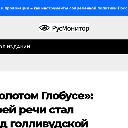
ции – как инструменты современной политики России
Ж
ОБ ИЗДАНИИ
олотом Глобусе»:
оей речи стал
ад голливудской