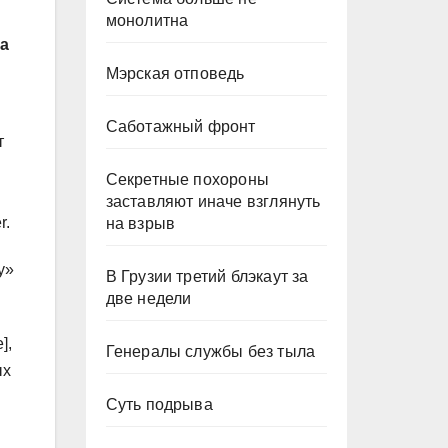
монолитна
а
Мэрская отповедь
Саботажный фронт
т
Секретные похороны
заставляют иначе взглянуть
r.
на взрыв
у»
В Грузии третий блэкаут за
две недели
],
Генералы службы без тыла
ых
Суть подрыва