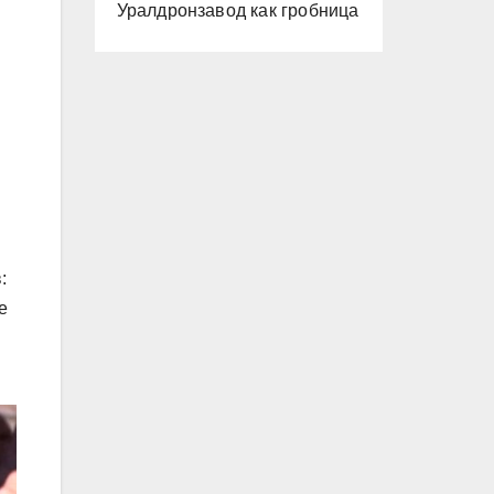
Уралдронзавод как гробница
:
е