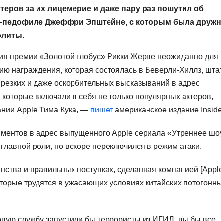
теров за их лицемерие и даже пару раз пошутил об
-педофиле Джеффри Эпштейне, с которым была дружн
элиты.
я премии «Золотой глобус» Рикки Жерве неожиданно для
ию награждения, которая состоялась в Беверли-Хиллз, шта
 резких и даже оскорбительных высказываний в адрес
 которые включали в себя не только популярных актеров,
ании Apple Тима Кука, —
пишет
американское издание Inside
иментов в адрес выпущенного Apple сериала «Утреннее шо
главной роли, но вскоре переключился в режим атаки.
ства и правильных поступках, сделанная компанией [Apple
оторые трудятся в ужасающих условиях китайских потогонн
овую службу запустили бы террористы из ИГИЛ, вы бы все