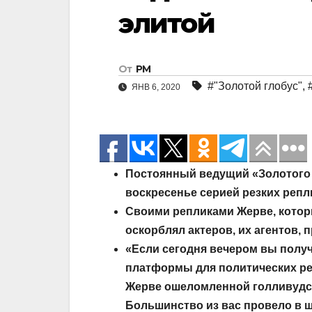
элитой
От
РМ
#"Золотой глобус"
,
ЯНВ 6, 2020
Постоянный ведущий
«Золотого
воскресенье серией резких репл
Своими репликами
Жерве, котор
оскорблял актеров, их агентов,
«Если сегодня вечером вы получи
платформы для политических реч
Жерве ошеломленной голливудс
Большинство из вас провело в ш