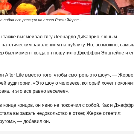
а видна его реакция на слова Рикки Жерве…
он также высмеивал тягу Леонардо ДиКаприо к юным
 патетическим заявлениям на публику. Но, возможно, самы
ер был момент, когда он пошутил о Джеффри Эпштейне и ег
 After Life вместо того, чтобы смотреть это шоу», — Жерве
оей аудитории. «Это шоу о человеке, который хочет покончи
рака, и это все равно веселее».
в конце концов, он явно не покончил с собой. Как и Джефф
стала выражать недовольство в ответ, Жерве ответил:
другом», — добавил он.