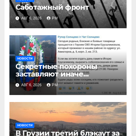
Саботажный фронт
АВГ 6, 2026
РМ
НОВОСТИ
Секретные похороны
заставляют иначе
взглянуть на взрыв
АВГ 6, 2026
РМ
НОВОСТИ
В Грузии третий блэкаут за