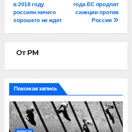
в 2018 году
года ЕС продлит
по
россиян ничего
санкции против
записям
хорошего не ждет
России
От
РМ
Похожая запись
НОВОСТИ