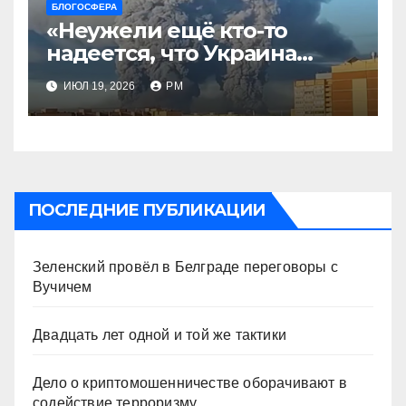
БЛОГОСФЕРА
«Неужели ещё кто-то
надеется, что Украина
будет действовать
ИЮЛ 19, 2026
РМ
непоследовательно?»
ПОСЛЕДНИЕ ПУБЛИКАЦИИ
Зеленский провёл в Белграде переговоры с
Вучичем
Двадцать лет одной и той же тактики
Дело о криптомошенничестве оборачивают в
содействие терроризму