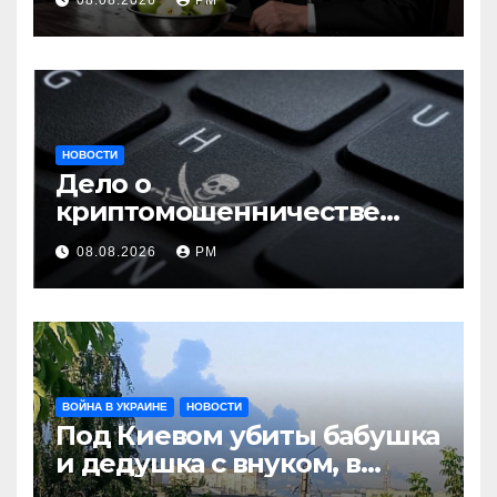
08.08.2026
РМ
НОВОСТИ
Дело о
криптомошенничестве
оборачивают в содействие
08.08.2026
РМ
терроризму
ВОЙНА В УКРАИНЕ
НОВОСТИ
Под Киевом убиты бабушка
и дедушка с внуком, в
Поволжье и на Кубани