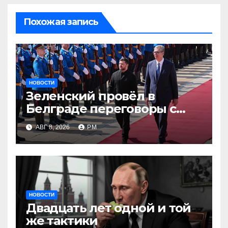
Похожая запись
НОВОСТИ
Зеленский провёл в
Белграде переговоры с
Вучичем
АВГ 8, 2026
РМ
НОВОСТИ
Двадцать лет одной и той
же тактики