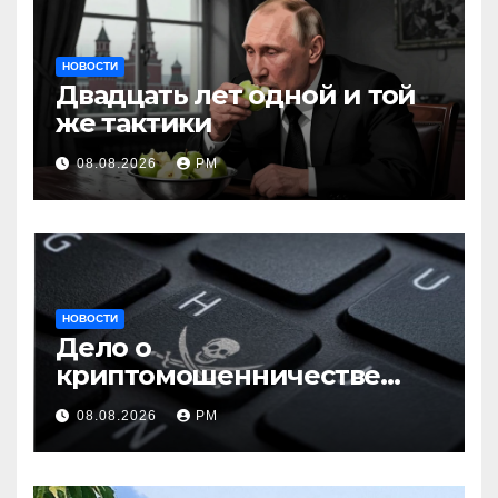
НОВОСТИ
Двадцать лет одной и той
же тактики
08.08.2026
РМ
НОВОСТИ
Дело о
криптомошенничестве
оборачивают в содействие
08.08.2026
РМ
терроризму