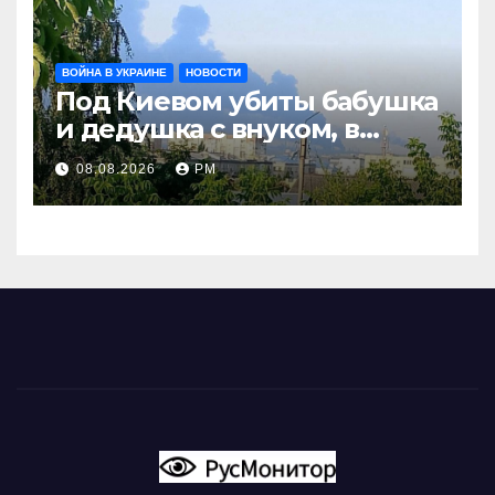
ВОЙНА В УКРАИНЕ
НОВОСТИ
Под Киевом убиты бабушка
и дедушка с внуком, в
Поволжье и на Кубани
08.08.2026
РМ
вновь горят НПЗ