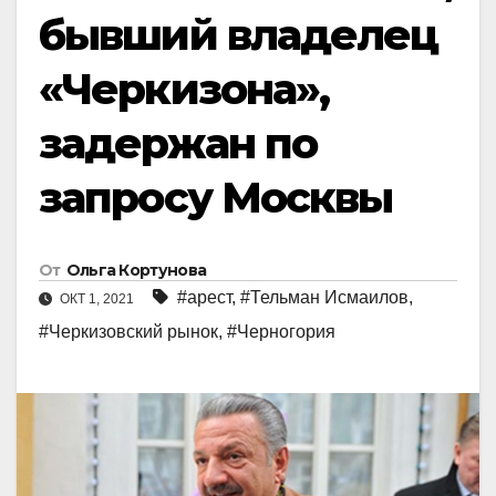
бывший владелец
«Черкизона»,
задержан по
запросу Москвы
От
Ольга Кортунова
#арест
,
#Тельман Исмаилов
,
ОКТ 1, 2021
#Черкизовский рынок
,
#Черногория