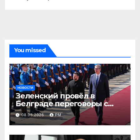
You missed
НОВОСТИ
Зеленский провёл в
Белграде переговоры с
Вучичем
08.08.2026
РМ