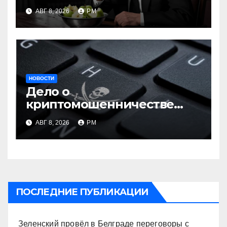
АВГ 8, 2026
РМ
НОВОСТИ
Дело о
криптомошенничестве
оборачивают в содействие
АВГ 8, 2026
РМ
терроризму
ПОСЛЕДНИЕ ПУБЛИКАЦИИ
Зеленский провёл в Белграде переговоры с